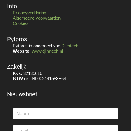
Info
Pricacyverklaring
Algemeene voorwaarden
Cookies
Pytpros
Pytpros is onderdeel van
Djimtech
Website:
www.djimtech.nl
Zakelijk
Kvk:
32135616
BTW nr.:
NL002441588B64
Nieuwsbrief