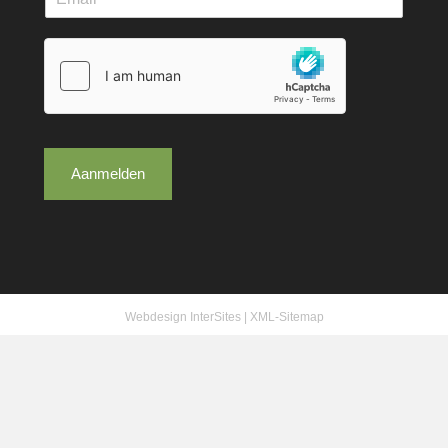
Aanmelden
Webdesign InterSites
|
XML-Sitemap