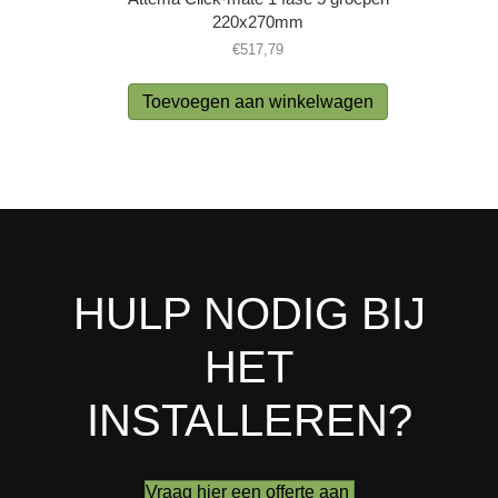
220x270mm
€
517,79
Toevoegen aan winkelwagen
HULP NODIG BIJ
HET
INSTALLEREN?
Vraag hier een offerte aan