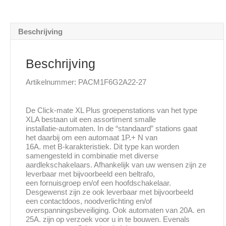
220x270mm
aantal
Beschrijving
Beschrijving
Artikelnummer: PACM1F6G2A22-27
De Click-mate XL Plus groepenstations van het type
XLA bestaan uit een assortiment smalle
installatie-automaten. In de “standaard” stations gaat
het daarbij om een automaat 1P.+ N van
16A. met B-karakteristiek. Dit type kan worden
samengesteld in combinatie met diverse
aardlekschakelaars. Afhankelijk van uw wensen zijn ze
leverbaar met bijvoorbeeld een beltrafo,
een fornuisgroep en/of een hoofdschakelaar.
Desgewenst zijn ze ook leverbaar met bijvoorbeeld
een contactdoos, noodverlichting en/of
overspanningsbeveiliging. Ook automaten van 20A. en
25A. zijn op verzoek voor u in te bouwen. Evenals