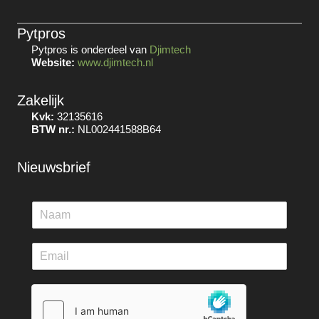
Pytpros
Pytpros is onderdeel van
Djimtech
Website:
www.djimtech.nl
Zakelijk
Kvk:
32135616
BTW nr.:
NL002441588B64
Nieuwsbrief