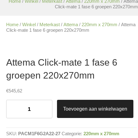
Home
/
Winkel
/
Meterkast
/
Attema
/
220mm x 270mm
/ Attema
Click-mate 1 fase 6 groepen 220x270mm
Home
/
Winkel
/
Meterkast
/
Attema
/
220mm x 270mm
/ Attema
Click-mate 1 fase 6 groepen 220x270mm
Attema Click-mate 1 fase 6
groepen 220x270mm
€
545,62
Attema
Click-
Toevoegen aan winkelwagen
mate
1
fase
6
SKU:
PACM1F6G2A22-27
Categorie:
220mm x 270mm
groepen