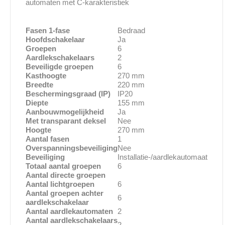
automaten met C-karakteristiek
Fasen 1-fase
Bedraad
Hoofdschakelaar
Ja
Groepen
6
Aardlekschakelaars
2
Beveiligde groepen
6
Kasthoogte
270 mm
Breedte
220 mm
Beschermingsgraad (IP)
IP20
Diepte
155 mm
Aanbouwmogelijkheid
Ja
Met transparant deksel
Nee
Hoogte
270 mm
Aantal fasen
1
Overspanningsbeveiliging
Nee
Beveiliging
Installatie-/aardlekautomaat
Totaal aantal groepen
6
Aantal directe groepen
Aantal lichtgroepen
6
Aantal groepen achter
6
aardlekschakelaar
Aantal aardlekautomaten
2
Aantal aardlekschakelaars
2