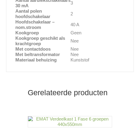
Aantal aardlekschakelaars
3
30 mA
Aantal polen
2
hoofdschakelaar
Hoofdschakelaar –
40 A
nom.stroom
Kookgroep
Geen
Kookgroep geschikt als
Nee
krachtgroep
Met contactdoos
Nee
Met beltransformator
Nee
Materiaal behuizing
Kunststof
Gerelateerde producten