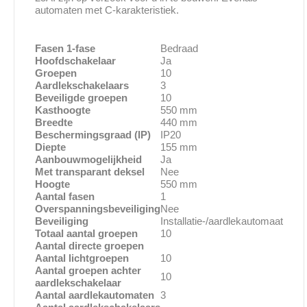
automaten met C-karakteristiek.
Fasen 1-fase
Bedraad
Hoofdschakelaar
Ja
Groepen
10
Aardlekschakelaars
3
Beveiligde groepen
10
Kasthoogte
550 mm
Breedte
440 mm
Beschermingsgraad (IP)
IP20
Diepte
155 mm
Aanbouwmogelijkheid
Ja
Met transparant deksel
Nee
Hoogte
550 mm
Aantal fasen
1
Overspanningsbeveiliging
Nee
Beveiliging
Installatie-/aardlekautomaat
Totaal aantal groepen
10
Aantal directe groepen
Aantal lichtgroepen
10
Aantal groepen achter
10
aardlekschakelaar
Aantal aardlekautomaten
3