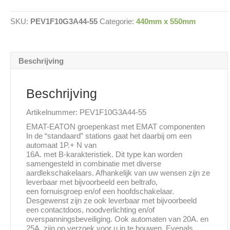
10
groepen
SKU:
PEV1F10G3A44-55
Categorie:
440mm x 550mm
440x550mm
aantal
Beschrijving
Beschrijving
Artikelnummer: PEV1F10G3A44-55
EMAT-EATON groepenkast met EMAT componenten
In de “standaard” stations gaat het daarbij om een
automaat 1P.+ N van
16A. met B-karakteristiek. Dit type kan worden
samengesteld in combinatie met diverse
aardlekschakelaars. Afhankelijk van uw wensen zijn ze
leverbaar met bijvoorbeeld een beltrafo,
een fornuisgroep en/of een hoofdschakelaar.
Desgewenst zijn ze ook leverbaar met bijvoorbeeld
een contactdoos, noodverlichting en/of
overspanningsbeveiliging. Ook automaten van 20A. en
25A. zijn op verzoek voor u in te bouwen. Evenals