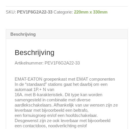
6
groepen
SKU:
PEV1F6G2A22-33
Categorie:
220mm x 330mm
220x330mm
aantal
Beschrijving
Beschrijving
Artikelnummer: PEV1F6G2A22-33
EMAT-EATON groepenkast met EMAT componenten
In de “standaard” stations gaat het daarbij om een
automaat 1P.+ N van
16A. met B-karakteristiek. Dit type kan worden
samengesteld in combinatie met diverse
aardlekschakelaars. Afhankelijk van uw wensen zijn ze
leverbaar met bijvoorbeeld een beltrafo,
een fornuisgroep en/of een hoofdschakelaar.
Desgewenst zijn ze ook leverbaar met bijvoorbeeld
een contactdoos, noodverlichting en/of