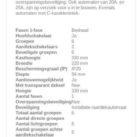
overspanningsbeveiliging. Ook automaten van 20A. en
25A. zijn op verzoek voor u in te bouwen. Evenals
automaten met C-karakteristiek.
Fasen 1-fase
Bedraad
Hoofdschakelaar
Ja
Groepen
6
Aardlekschakelaars
2
Beveiligde groepen
6
Kasthoogte
330 mm
Breedte
220 mm
Beschermingsgraad (IP)
IP20
Diepte
94 mm
Aanbouwmogelijkheid
Ja
Met transparant deksel
Nee
Hoogte
330 mm
Aantal fasen
1
Overspanningsbeveiliging
Nee
Beveiliging
Installatie-/aardlekautomaat
Totaal aantal groepen
6
Aantal directe groepen
Aantal lichtgroepen
6
Aantal groepen achter
6
aardlekschakelaar