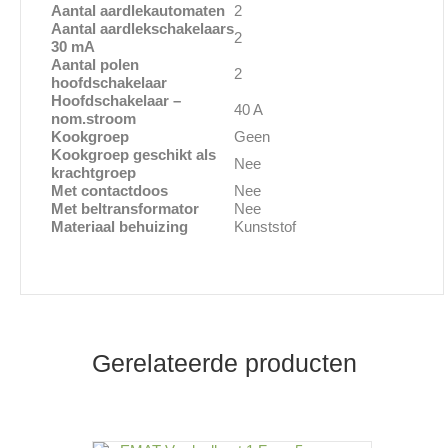
Aantal aardlekautomaten
2
Aantal aardlekschakelaars
2
30 mA
Aantal polen
2
hoofdschakelaar
Hoofdschakelaar –
40 A
nom.stroom
Kookgroep
Geen
Kookgroep geschikt als
Nee
krachtgroep
Met contactdoos
Nee
Met beltransformator
Nee
Materiaal behuizing
Kunststof
Gerelateerde producten