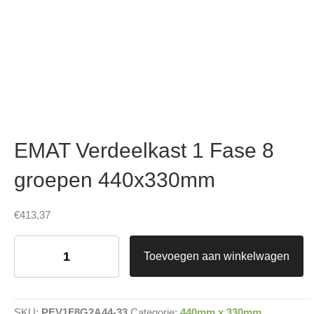
EMAT Verdeelkast 1 Fase 8
groepen 440x330mm
€
413,37
EMAT
Verdeelkast
Toevoegen aan winkelwagen
1
Fase
8
groepen
SKU:
PEV1F8G2A44-33
Categorie:
440mm x 330mm