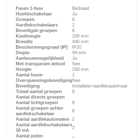
Fasen 1-fase
Bedraad
Hoofdschakelaar
Ja
Groepen
8
Aardlekschakelaars
2
Beveiligde groepen
8
Kasthoogte
330 mm
Breedte
440 mm
Beschermingsgraad (IP)
IP20
Diepte
94 mm
Aanbouwmogelijkheid
Ja
Met transparant deksel
Nee
Hoogte
330 mm
Aantal fasen
1
Overspanningsbeveiliging
Nee
Beveiliging
Installatie-/aardlekautomaat
Totaal aantal groepen
8
Aantal directe groepen
Aantal lichtgroepen
8
Aantal groepen achter
8
aardlekschakelaar
Aantal aardlekautomaten
2
Aantal aardlekschakelaars
2
30 mA
Aantal polen