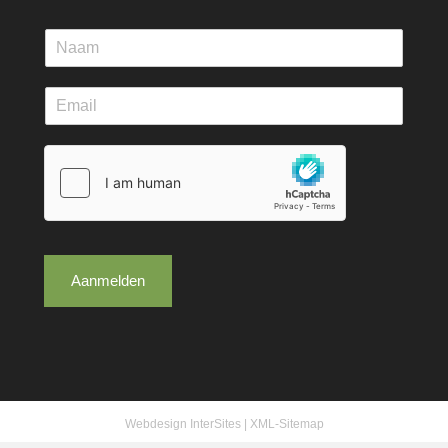
Aanmelden
Webdesign InterSites
|
XML-Sitemap