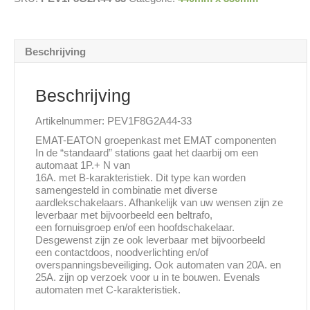
440x330mm
aantal
Beschrijving
Beschrijving
Artikelnummer: PEV1F8G2A44-33
EMAT-EATON groepenkast met EMAT componenten
In de “standaard” stations gaat het daarbij om een
automaat 1P.+ N van
16A. met B-karakteristiek. Dit type kan worden
samengesteld in combinatie met diverse
aardlekschakelaars. Afhankelijk van uw wensen zijn ze
leverbaar met bijvoorbeeld een beltrafo,
een fornuisgroep en/of een hoofdschakelaar.
Desgewenst zijn ze ook leverbaar met bijvoorbeeld
een contactdoos, noodverlichting en/of
overspanningsbeveiliging. Ook automaten van 20A. en
25A. zijn op verzoek voor u in te bouwen. Evenals
automaten met C-karakteristiek.