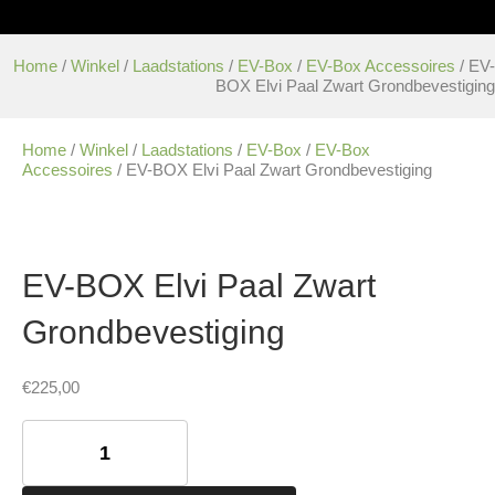
Home
/
Winkel
/
Laadstations
/
EV-Box
/
EV-Box Accessoires
/ EV-
BOX Elvi Paal Zwart Grondbevestiging
Home
/
Winkel
/
Laadstations
/
EV-Box
/
EV-Box
Accessoires
/ EV-BOX Elvi Paal Zwart Grondbevestiging
EV-BOX Elvi Paal Zwart
Grondbevestiging
€
225,00
EV-
BOX
Elvi
Paal