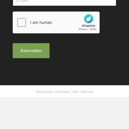
Aanmelden
Webdesign InterSites
|
XML-Sitemap