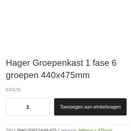
Hager Groepenkast 1 fase 6
groepen 440x475mm
€
433,91
Hager
Groepenkast
Toevoegen aan winkelwagen
1
fase
6
groepen
SKU:
PHG1F6G2A44-475
Categorie:
440mm x 475mm