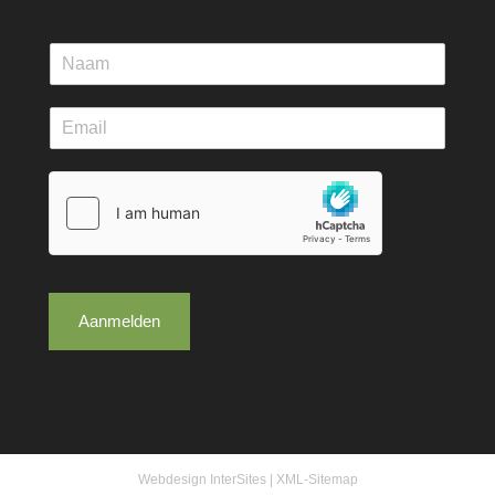
Aanmelden
Webdesign InterSites
|
XML-Sitemap