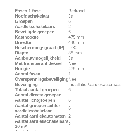
Fasen 1-fase
Bedraad
Hoofdschakelaar
Ja
Groepen
6
Aardlekschakelaars
2
Beveiligde groepen
6
Kasthoogte
475 mm
Breedte
440 mm
Beschermingsgraad (IP)
IP30
Diepte
89 mm
Aanbouwmogelijkheid
Ja
Met transparant deksel
Nee
Hoogte
475 mm
Aantal fasen
1
Overspanningsbeveiliging
Nee
Beveiliging
Installatie-/aardlekautomaat
Totaal aantal groepen
6
Aantal directe groepen
Aantal lichtgroepen
6
Aantal groepen achter
6
aardlekschakelaar
Aantal aardlekautomaten
2
Aantal aardlekschakelaars
2
30 mA