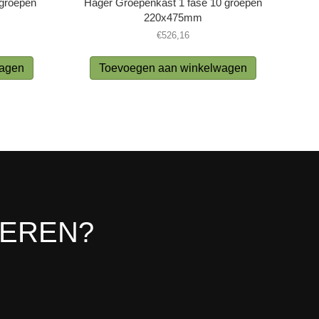
 groepen
Hager Groepenkast 1 fase 10 groepen
220x475mm
€
526,16
wagen
Toevoegen aan winkelwagen
LEREN?