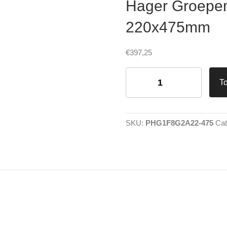
Hager Groepen
220x475mm
€
397,25
Hager
Groepenkast
T
1
fase
8
groepen
SKU:
PHG1F8G2A22-475
Cat
220x475mm
aantal