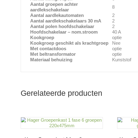
Aantal groepen achter
8
aardlekschakelaar
Aantal aardlekautomaten
2
Aantal aardlekschakelaars 30 mA
2
Aantal polen hoofdschakelaar
2
Hoofdschakelaar – nom.stroom
40 A
Kookgroep
optie
Kookgroep geschikt als krachtgroep
Nee
Met contactdoos
optie
Met beltransformator
optie
Materiaal behuizing
Kunststof
Gerelateerde producten