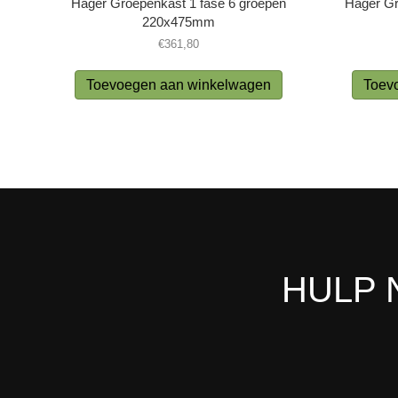
Hager Groepenkast 1 fase 6 groepen
Hager Gr
220x475mm
€
361,80
Toevoegen aan winkelwagen
Toev
HULP 