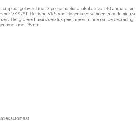
ompleet geleverd met 2-polige hoofdschakelaar van 40 ampere, en 
voer VKS78T. Het type VKS van Hager is vervangen voor de nieuwe 
rden. Het grotere buisinvoerstuk geeft meer ruimte om de bedrading n
toegenomen met 75mm
aardlekautomaat