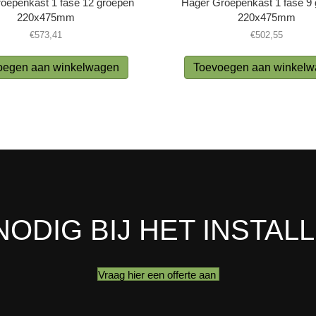
oepenkast 1 fase 12 groepen
Hager Groepenkast 1 fase 9
220x475mm
220x475mm
€
573,41
€
502,55
oegen aan winkelwagen
Toevoegen aan winkel
NODIG BIJ HET INSTAL
Vraag hier een offerte aan