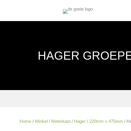
HAGER GROEPE
Home
/
Winkel
/
Meterkast
/
Hager
/
220mm x 475mm
/ H