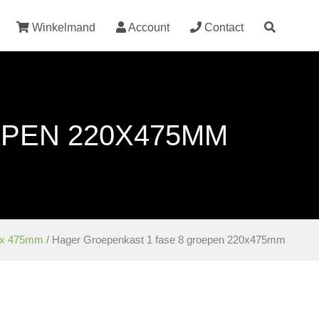
Winkelmand
Account
Contact
PEN 220X475MM
x 475mm
/ Hager Groepenkast 1 fase 8 groepen 220x475mm