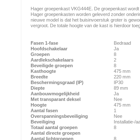
Hager groepenkast VKG444E. De groepenkast wordt c
Hager groepenkasten worden geleverd zonder onderin
nieuwe model is dat het buisinvoerstuk groter is gewo
vergroot. De totale hoogte van de kast is hierdoor 
Fasen 1-fase
Bedraad
Hoofdschakelaar
Ja
Groepen
8
Aardlekschakelaars
2
Beveiligde groepen
8
Kasthoogte
475 mm
Breedte
220 mm
Beschermingsgraad (IP)
IP30
Diepte
89 mm
Aanbouwmogelijkheid
Ja
Met transparant deksel
Nee
Hoogte
475 mm
Aantal fasen
1
Overspanningsbeveiliging
Nee
Beveiliging
Installatie-/
Totaal aantal groepen
8
Aantal directe groepen
Aantal lichtgroepen
8