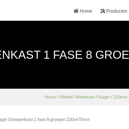
Home
Producten
NKAST 1 FASE 8 GROE
Home
/
Winkel
/
Meterkast
/
Hager
/
220mm 
ager Groepenkast 1 fase 8 groepen 220x475mm