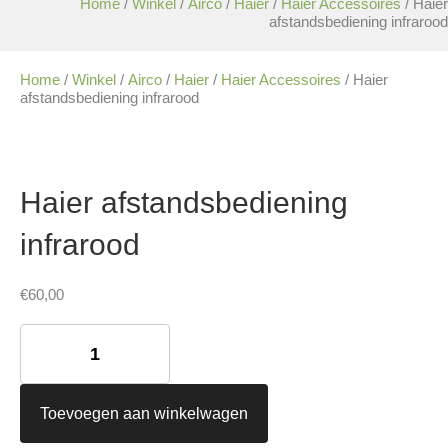
Home
/
Winkel
/
Airco
/
Haier
/
Haier Accessoires
/ Haier
afstandsbediening infrarood
Home
/
Winkel
/
Airco
/
Haier
/
Haier Accessoires
/ Haier
afstandsbediening infrarood
Haier afstandsbediening
infrarood
€
60,00
Haier
afstandsbediening
infrarood
aantal
Toevoegen aan winkelwagen