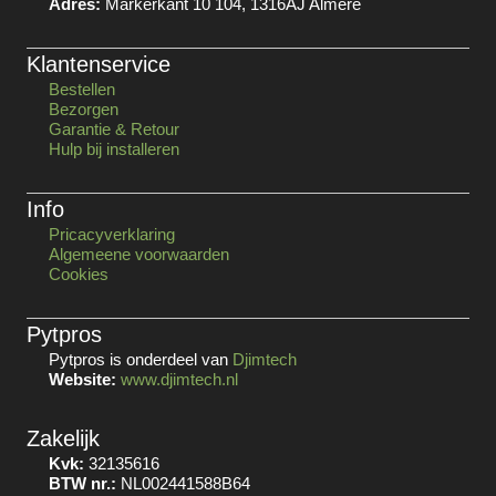
Adres:
Markerkant 10 104, 1316AJ Almere
Klantenservice
Bestellen
Bezorgen
Garantie & Retour
Hulp bij installeren
Info
Pricacyverklaring
Algemeene voorwaarden
Cookies
Pytpros
Pytpros is onderdeel van
Djimtech
Website:
www.djimtech.nl
Zakelijk
Kvk:
32135616
BTW nr.:
NL002441588B64