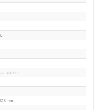
N
N
N
XL
N
N
achtstroom
N
1313 mm
N