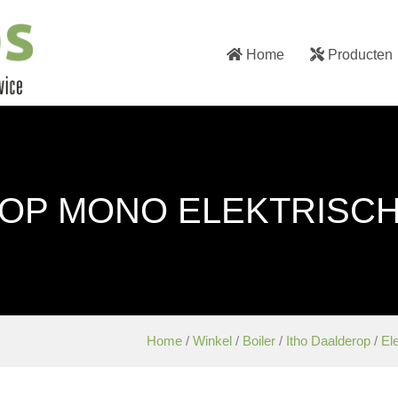
Home
Producten
OP MONO ELEKTRISCHE
Home
/
Winkel
/
Boiler
/
Itho Daalderop
/
Ele