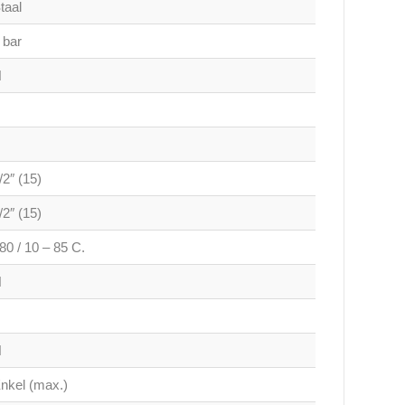
taal
 bar
N
/2″ (15)
/2″ (15)
80 / 10 – 85 C.
N
N
nkel (max.)