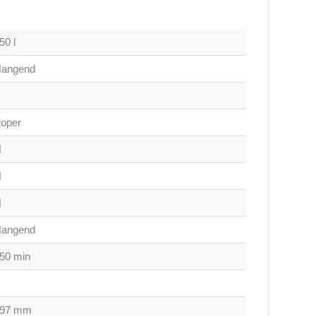
50 l
angend
oper
N
N
N
angend
50 min
497 mm