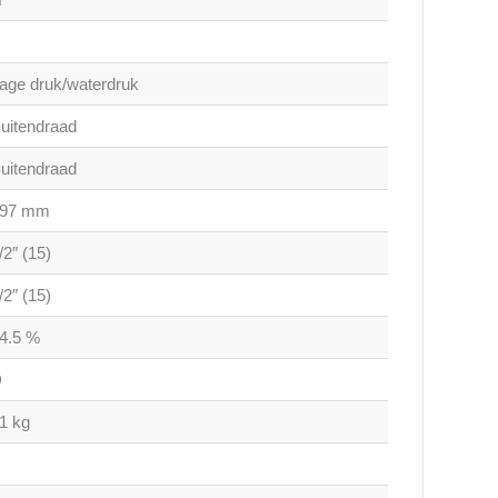
age druk/waterdruk
uitendraad
uitendraad
497 mm
/2″ (15)
/2″ (15)
4.5 %
D
1 kg