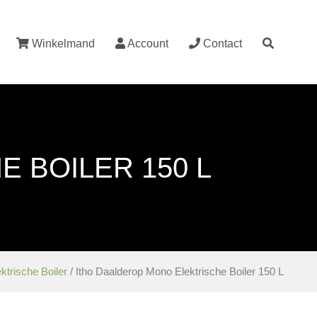
Winkelmand
Account
Contact
 BOILER 150 L
ktrische Boiler
/ Itho Daalderop Mono Elektrische Boiler 150 L