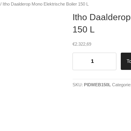
/ Itho Daalderop Mono Elektrische Boiler 150 L
Itho Daalderop
150 L
€
2.322,69
Itho
Daalderop
T
Mono
Elektrische
Boiler
150
SKU:
PIDMEB150L
Categorie
L
aantal