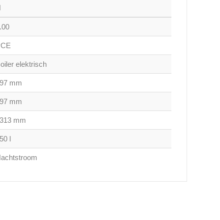
N
.00
PCE
oiler elektrisch
497 mm
497 mm
1313 mm
50 l
achtstroom