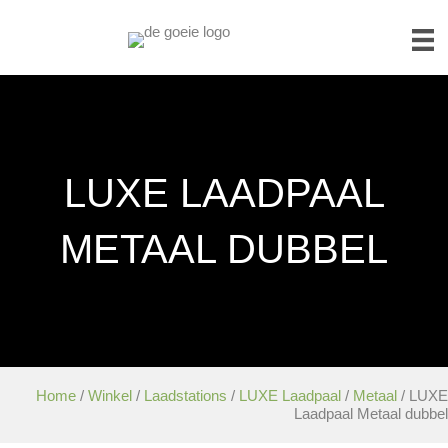
LUXE LAADPAAL
METAAL DUBBEL
Home
/
Winkel
/
Laadstations
/
LUXE Laadpaal
/
Metaal
/ LUXE
Laadpaal Metaal dubbel