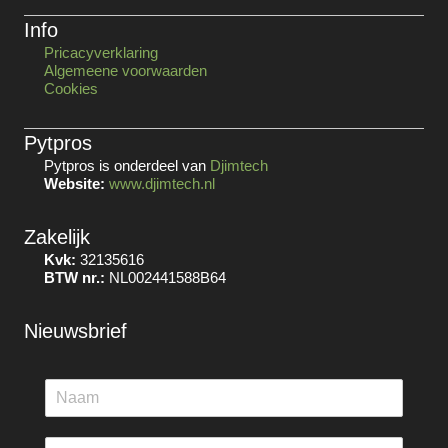
Info
Pricacyverklaring
Algemeene voorwaarden
Cookies
Pytpros
Pytpros is onderdeel van
Djimtech
Website:
www.djimtech.nl
Zakelijk
Kvk:
32135616
BTW nr.:
NL002441588B64
Nieuwsbrief