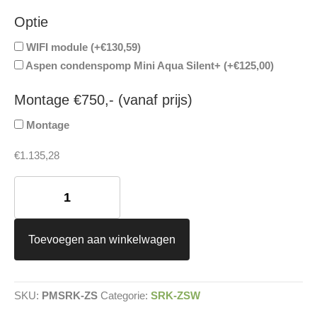
Optie
WIFI module (+
€
130,59
)
Aspen condenspomp Mini Aqua Silent+ (+
€
125,00
)
Montage €750,- (vanaf prijs)
Montage
€
1.135,28
Mitsubishi
SRK-
ZS-
W
aantal
Toevoegen aan winkelwagen
SKU:
PMSRK-ZS
Categorie:
SRK-ZSW