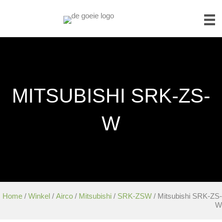
MITSUBISHI SRK-ZS-
W
Home
/
Winkel
/
Airco
/
Mitsubishi
/
SRK-ZSW
/ Mitsubishi SRK-ZS-
W