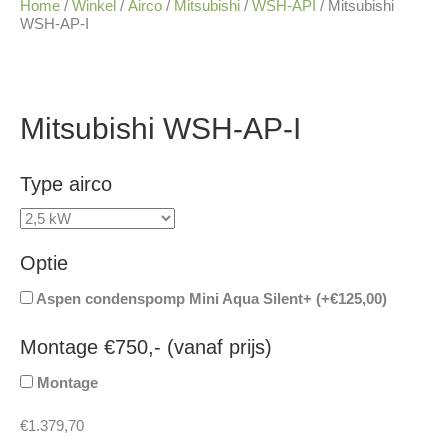
Home
/
Winkel
/
Airco
/
Mitsubishi
/
WSH-API
/ Mitsubishi
WSH-AP-I
Mitsubishi WSH-AP-I
Type airco
Optie
Aspen condenspomp Mini Aqua Silent+ (+
€
125,00
)
Montage €750,- (vanaf prijs)
Montage
€
1.379,70