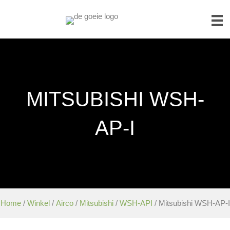
MITSUBISHI WSH-
AP-I
Home
/
Winkel
/
Airco
/
Mitsubishi
/
WSH-API
/ Mitsubishi WSH-AP-I