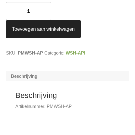
Mitsubishi
WSH-
AP-
I
aantal
Toevoegen aan winkelwagen
SKU:
PMWSH-AP
Categorie:
WSH-API
Beschrijving
Beschrijving
Artikelnummer: PMWSH-AP