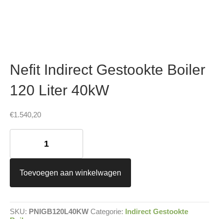
Nefit Indirect Gestookte Boiler
120 Liter 40kW
€
1.540,20
Nefit
Indirect
Gestookte
Boiler
120
Toevoegen aan winkelwagen
Liter
40kW
aantal
SKU:
PNIGB120L40KW
Categorie:
Indirect Gestookte