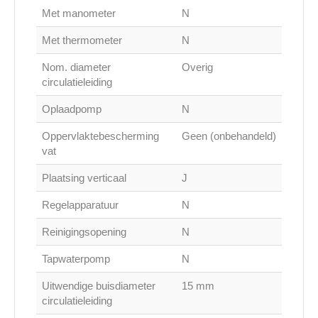
Met manometer
N
Met thermometer
N
Nom. diameter
Overig
circulatieleiding
Oplaadpomp
N
Oppervlaktebescherming
Geen (onbehandeld)
vat
Plaatsing verticaal
J
Regelapparatuur
N
Reinigingsopening
N
Tapwaterpomp
N
Uitwendige buisdiameter
15 mm
circulatieleiding