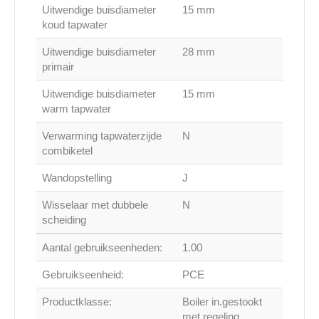
Uitwendige buisdiameter
15 mm
koud tapwater
Uitwendige buisdiameter
28 mm
primair
Uitwendige buisdiameter
15 mm
warm tapwater
Verwarming tapwaterzijde
N
combiketel
Wandopstelling
J
Wisselaar met dubbele
N
scheiding
Aantal gebruikseenheden:
1.00
Gebruikseenheid:
PCE
Productklasse:
Boiler in.gestookt
met regeling