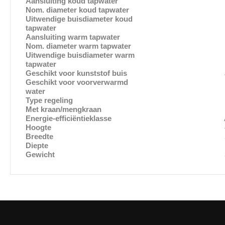
Aansluiting koud tapwater
Binnend
Nom. diameter koud tapwater
1/2″ (
Uitwendige buisdiameter koud
15 
tapwater
Aansluiting warm tapwater
Binnend
Nom. diameter warm tapwater
1/2″ (
Uitwendige buisdiameter warm
15 
tapwater
Geschikt voor kunststof buis
J
Geschikt voor voorverwarmd
Ne
water
Type regeling
Elektron
Met kraan/mengkraan
Ne
Energie-efficiëntieklasse
Hoogte
483 
Breedte
236 
Diepte
105 
Gewicht
3 k