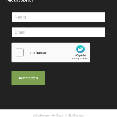
Aanmelden
Webdesign InterSites
|
XML-Sitemap