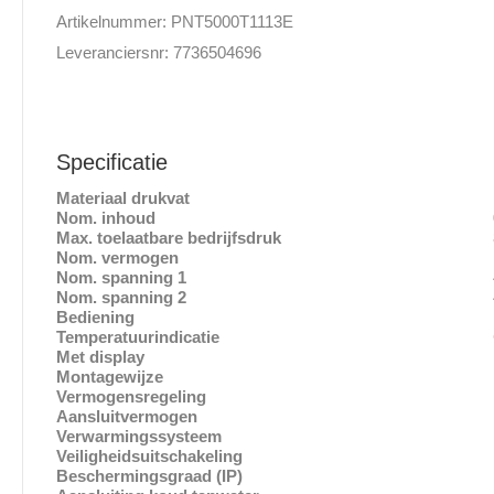
Artikelnummer: PNT5000T1113E
Leveranciersnr: 7736504696
Specificatie
Materiaal drukvat
Kunsts
Nom. inhoud
0.5 
Max. toelaatbare bedrijfsdruk
8 ba
Nom. vermogen
11 k
Nom. spanning 1
400 
Nom. spanning 2
400 
Bediening
Handma
Temperatuurindicatie
Gee
Met display
Ne
Montagewijze
Bovenb
Vermogensregeling
Elektron
Aansluitvermogen
11 – 11
Verwarmingssysteem
Buisverwarm
Veiligheidsuitschakeling
Elektron
Beschermingsgraad (IP)
IPX