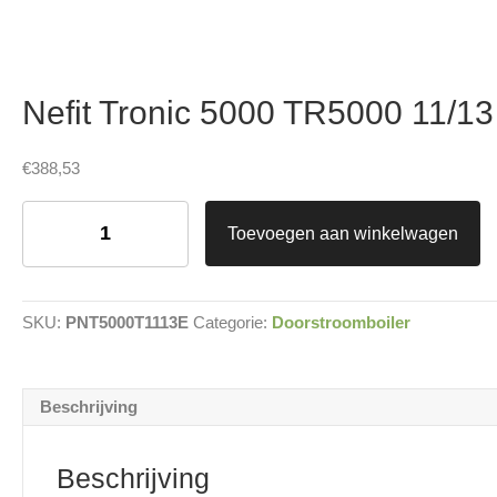
Nefit Tronic 5000 TR5000 11/1
€
388,53
Nefit
Tronic
Toevoegen aan winkelwagen
5000
TR5000
11/13
EB
SKU:
PNT5000T1113E
Categorie:
Doorstroomboiler
aantal
Beschrijving
Beschrijving