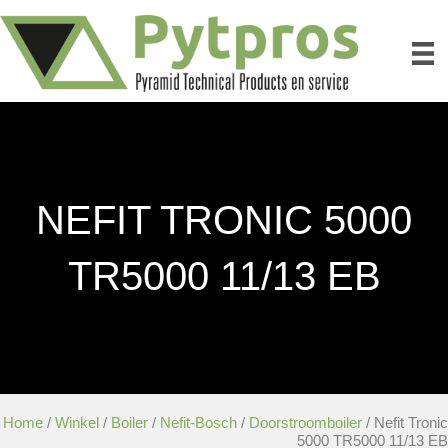
NEFIT TRONIC 5000
TR5000 11/13 EB
Home
/
Winkel
/
Boiler
/
Nefit-Bosch
/
Doorstroomboiler
/ Nefit Tronic
5000 TR5000 11/13 EB