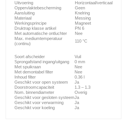
Uitvoering
Horizontaal/verticaal
Oppervlaktebescherming
Geen
Aansluiting
Knelring
Materiaal
Messing
Werkingsprincipe
Magneet
Druktrap klasse artikel
PN 6
Met automatische ontluchter
Nee
Max. mediumtemperatuur
110 °C
(continu)
Soort afscheider
Vuil
Sprongafstand ingang/uitgang
0 mm
Met spuikraan
Nee
Met demontabel filter
Nee
Inhoud filter
0.36 l
Geschikt voor open systeem
Ja
Doorstroomcapaciteit
1.3 – 1.3
Nom. binnendiameter
Overig
Geschikt voor gesloten systeem
Ja
Geschikt voor verwarming
Ja
Geschikt voor koeling
Ja