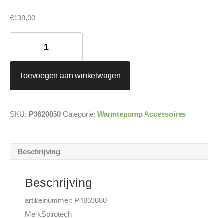
€
138,00
Spirotech
SpiroTrap
MB3
360°
vuilafscheider
Toevoegen aan winkelwagen
22mm
2x
knel
aantal
SKU:
P3620050
Categorie:
Warmtepomp Accessoires
Beschrijving
Beschrijving
artikelnummer: P4859880
Merk
Spirotech