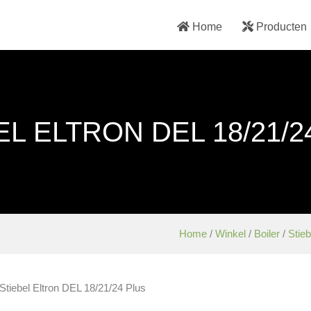
Home
Producten
EL ELTRON DEL 18/21/2
Home
/
Winkel
/
Boiler
/
Stieb
 Stiebel Eltron DEL 18/21/24 Plus