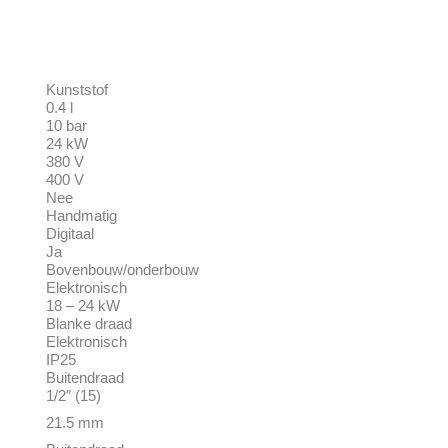
tstof
 l
bar
 kW
0 V
0 V
ee
matig
taal
a
uw/onderbouw
ronisch
24 kW
e draad
ronisch
25
ndraad
 (15)
5 mm