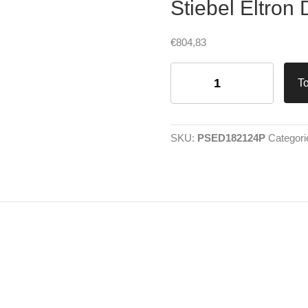
Stiebel Eltron
€
804,83
Stiebel
Eltron
T
DEL
18/21/24
Plus
aantal
SKU:
PSED182124P
Categori