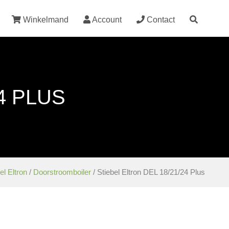
Winkelmand
Account
Contact
4 PLUS
el Eltron
/
Doorstroomboiler
/ Stiebel Eltron DEL 18/21/24 Plus