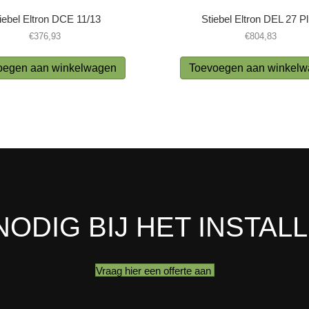
iebel Eltron DCE 11/13
Stiebel Eltron DEL 27 P
€
376,93
€
804,83
oegen aan winkelwagen
Toevoegen aan winkel
NODIG BIJ HET INSTAL
Vraag hier een offerte aan