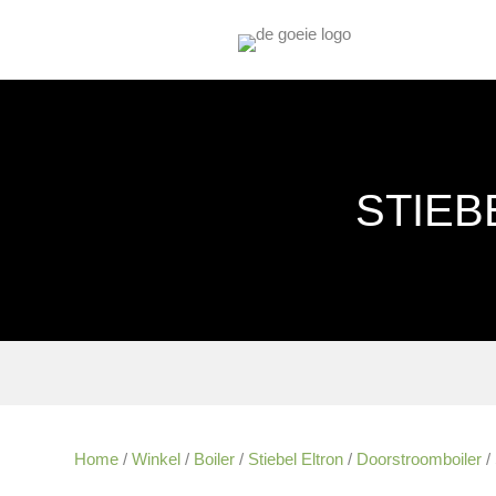
STIEB
Home
/
Winkel
/
Boiler
/
Stiebel Eltron
/
Doorstroomboiler
/