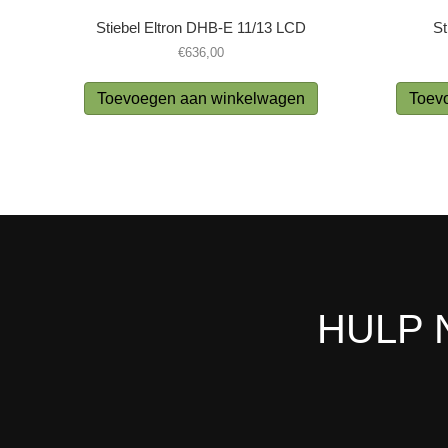
Stiebel Eltron DHB-E 11/13 LCD
St
€
636,00
Toevoegen aan winkelwagen
Toev
HULP 