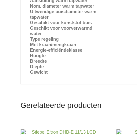
Aansluiting warm tapwater
Buite
Nom. diameter warm tapwater
1/2″
Uitwendige buisdiameter warm
21.
tapwater
Geschikt voor kunststof buis
J
Geschikt voor voorverwarmd
J
water
Type regeling
Elekt
Met kraan/mengkraan
N
Energie-efficiëntieklasse
Hoogte
466
Breedte
225
Diepte
116
Gewicht
3.1
Gerelateerde producten