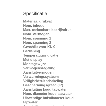
Specificatie
Materiaal drukvat
Kuns
Nom. inhoud
0.4
Max. toelaatbare bedrijfsdruk
10 
Nom. vermogen
24
Nom. spanning 1
38
Nom. spanning 2
40
Geschikt voor KNX
N
Bediening
Hand
Temperatuurindicatie
Digi
Met display
J
Montagewijze
Bovenbo
Vermogensregeling
Elekt
Aansluitvermogen
18 – 
Verwarmingssysteem
Blank
Veiligheidsuitschakeling
Elekt
Beschermingsgraad (IP)
IP
Aansluiting koud tapwater
Buite
Nom. diameter koud tapwater
1/2″
Uitwendige buisdiameter koud
21.
tapwater