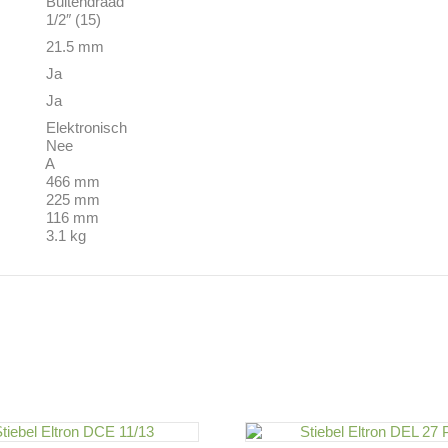
ndraad
 (15)
5 mm
a
a
ronisch
ee
A
 mm
 mm
 mm
 kg