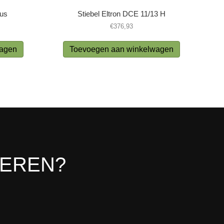
lus
Stiebel Eltron DCE 11/13 H
€
376,93
wagen
Toevoegen aan winkelwagen
LEREN?