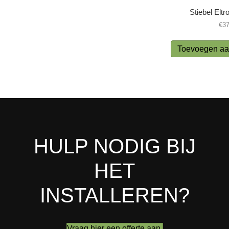
Stiebel Elt
€
37
Toevoegen aa
HULP NODIG BIJ
HET
INSTALLEREN?
Vraag hier een offerte aan