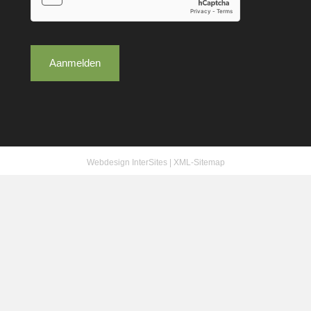
Aanmelden
Webdesign InterSites
|
XML-Sitemap