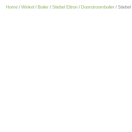
Home
/
Winkel
/
Boiler
/
Stiebel Eltron
/
Doorstroomboiler
/ Stiebe