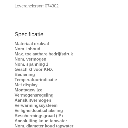
Leveranciersnr: 074302
Specificatie
Materiaal drukvat
Kope
Nom. inhoud
0.6 
Max. toelaatbare bedrijfsdruk
10 b
Nom. vermogen
15 k
Nom. spanning 1
400 
Geschikt voor KNX
Ne
Bediening
Handma
Temperatuurindicatie
Gee
Met display
Ne
Montagewijze
Bovenbouw/
Vermogensregeling
2 stappen a
Aansluitvermogen
15 – 1
Verwarmingssysteem
Buisverwarm
Veiligheidsuitschakeling
Drukuitsch
Beschermingsgraad (IP)
IP2
Aansluiting koud tapwater
Buitend
Nom. diameter koud tapwater
1/2″ (