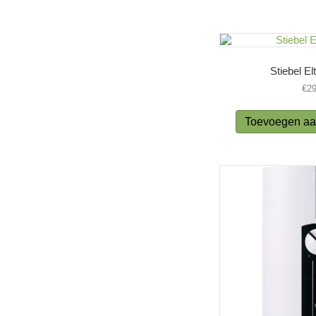
Stiebel E
€
29
Toevoegen aa