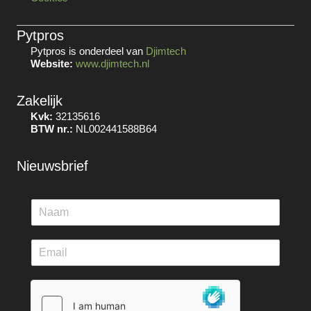
Pytpros
Pytpros is onderdeel van
Djimtech
Website:
www.djimtech.nl
Zakelijk
Kvk:
32135616
BTW nr.:
NL002441588B64
Nieuwsbrief