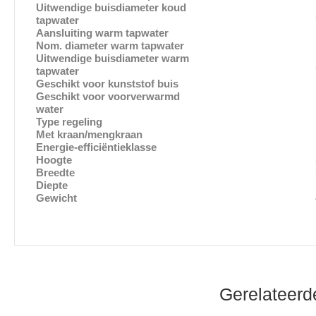
Uitwendige buisdiameter koud
21.5 
tapwater
Aansluiting warm tapwater
Buitend
Nom. diameter warm tapwater
1/2″ (
Uitwendige buisdiameter warm
21.5 
tapwater
Geschikt voor kunststof buis
Ne
Geschikt voor voorverwarmd
Ne
water
Type regeling
Hydraul
Met kraan/mengkraan
Ne
Energie-efficiëntieklasse
Hoogte
370 
Breedte
220 
Diepte
130 
Gewicht
4.1 
Gerelateerd