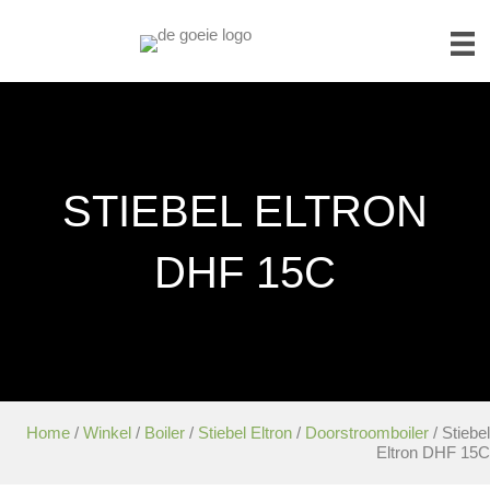
STIEBEL ELTRON
DHF 15C
Home
/
Winkel
/
Boiler
/
Stiebel Eltron
/
Doorstroomboiler
/ Stiebel
Eltron DHF 15C