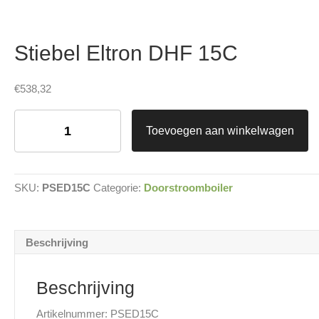
Stiebel Eltron DHF 15C
€
538,32
Stiebel
Eltron
Toevoegen aan winkelwagen
DHF
15C
aantal
SKU:
PSED15C
Categorie:
Doorstroomboiler
Beschrijving
Beschrijving
Artikelnummer: PSED15C