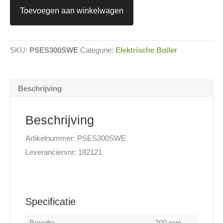
S
Toevoegen aan winkelwagen
Warmwaterboiler
elektrisch
aantal
SKU:
PSES300SWE
Categorie:
Elektrische Boiler
Beschrijving
Beschrijving
Artikelnummer: PSES300SWE
Leveranciersnr: 182121
Specificatie
Breedte
700 mm