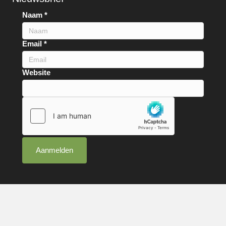
Naam
*
Email
*
Website
Aanmelden
Webdesign InterSites
|
XML-Sitemap