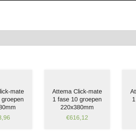
lick-mate
Attema Click-mate
A
1 groepen
1 fase 10 groepen
1
380mm
220x380mm
3,96
€
616,12