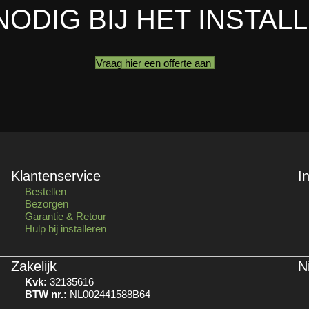
NODIG BIJ HET INSTAL
Vraag hier een offerte aan
Klantenservice
I
Bestellen
Bezorgen
Garantie & Retour
Hulp bij installeren
Zakelijk
N
Kvk:
32135616
BTW nr.:
NL002441588B64