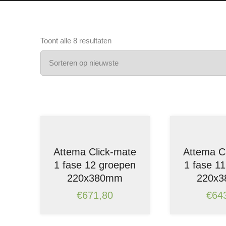
Gesorteerd
Toont alle 8 resultaten
op
nieuwste
Attema Click-mate
Attema C
1 fase 12 groepen
1 fase 1
220x380mm
220x
€
671,80
€
64