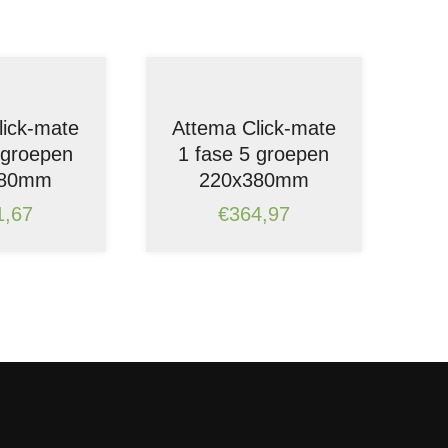
lick-mate
Attema Click-mate
 groepen
1 fase 5 groepen
380mm
220x380mm
1,67
€
364,97