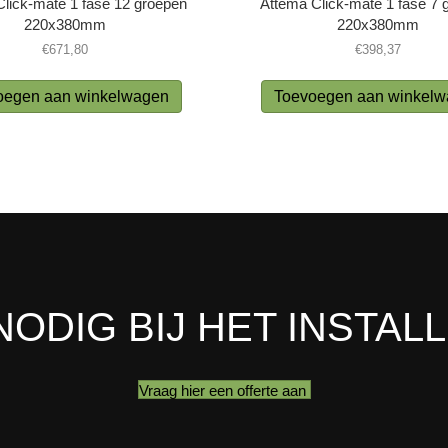
lick-mate 1 fase 12 groepen
Attema Click-mate 1 fase 7 
220x380mm
220x380mm
€
671,80
€
398,37
oegen aan winkelwagen
Toevoegen aan winkel
NODIG BIJ HET INSTAL
Vraag hier een offerte aan