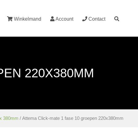
Winkelmand
Account
Contact
PEN 220X380MM
x 380mm
/ Attema Click-mate 1 fase 10 groepen 220x380mm