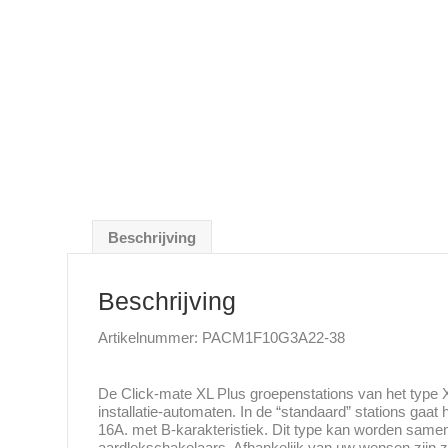
Beschrijving
Beschrijving
Artikelnummer: PACM1F10G3A22-38
De Click-mate XL Plus groepenstations van het type 
installatie-automaten. In de “standaard” stations gaa
16A. met B-karakteristiek. Dit type kan worden samen
aardlekschakelaars. Afhankelijk van uw wensen zijn ze