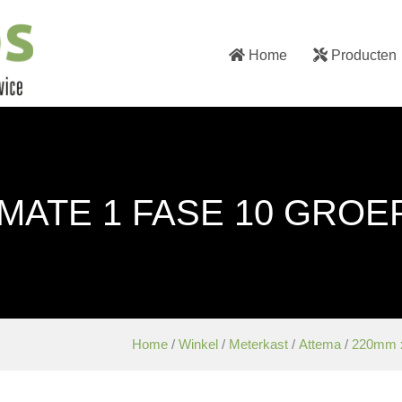
Home
Producten
-MATE 1 FASE 10 GROE
Home
/
Winkel
/
Meterkast
/
Attema
/
220mm 