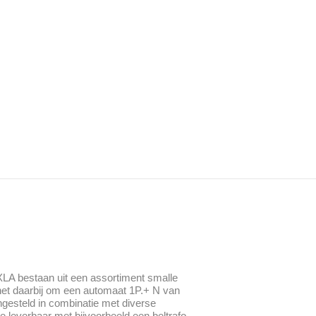
XLA bestaan uit een assortiment smalle
t het daarbij om een automaat 1P.+ N van
gesteld in combinatie met diverse
 leverbaar met bijvoorbeeld een beltrafo,