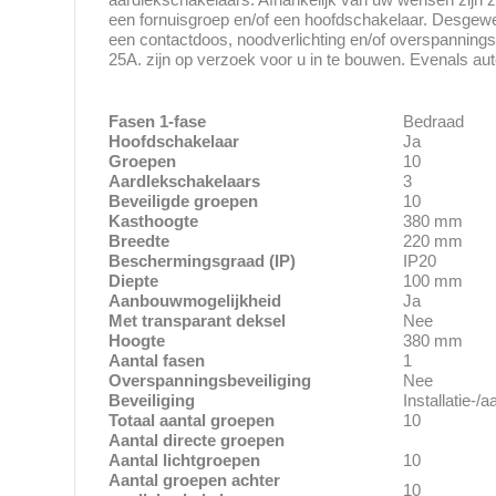
een fornuisgroep en/of een hoofdschakelaar. Desgewen
een contactdoos, noodverlichting en/of overspanning
25A. zijn op verzoek voor u in te bouwen. Evenals au
Fasen 1-fase
Bedraad
Hoofdschakelaar
Ja
Groepen
10
Aardlekschakelaars
3
Beveiligde groepen
10
Kasthoogte
380 mm
Breedte
220 mm
Beschermingsgraad (IP)
IP20
Diepte
100 mm
Aanbouwmogelijkheid
Ja
Met transparant deksel
Nee
Hoogte
380 mm
Aantal fasen
1
Overspanningsbeveiliging
Nee
Beveiliging
Installatie-/
Totaal aantal groepen
10
Aantal directe groepen
Aantal lichtgroepen
10
Aantal groepen achter
10