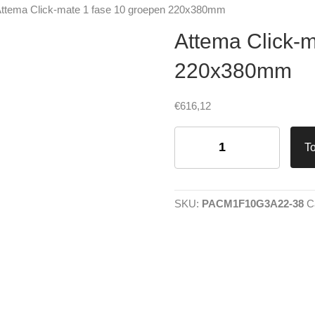
Attema Click-mate 1 fase 10 groepen 220x380mm
Attema Click-m
220x380mm
€
616,12
Attema
Click-
T
mate
1
fase
10
SKU:
PACM1F10G3A22-38
C
groepen
220x380mm
aantal