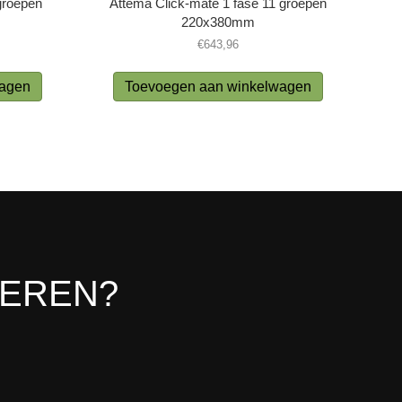
groepen
Attema Click-mate 1 fase 11 groepen
220x380mm
€
643,96
wagen
Toevoegen aan winkelwagen
LEREN?