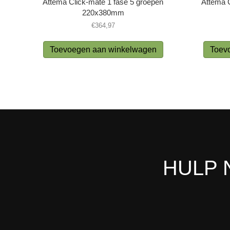
Attema Click-mate 1 fase 5 groepen
Attema C
220x380mm
€
364,97
Toevoegen aan winkelwagen
Toev
HULP 