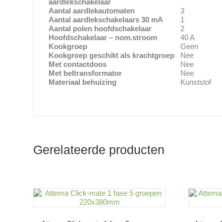
aardlekschakelaar
Aantal aardlekautomaten
3
Aantal aardlekschakelaars 30 mA
1
Aantal polen hoofdschakelaar
2
Hoofdschakelaar – nom.stroom
40 A
Kookgroep
Geen
Kookgroep geschikt als krachtgroep
Nee
Met contactdoos
Nee
Met beltransformator
Nee
Materiaal behuizing
Kunststof
Gerelateerde producten