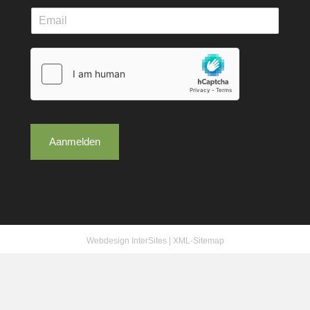
Aanmelden
Webdesign InterSites
|
XML-Sitemap