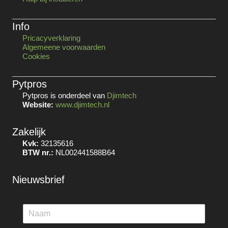
Info
Pricacyverklaring
Algemeene voorwaarden
Cookies
Pytpros
Pytpros is onderdeel van
Djimtech
Website:
www.djimtech.nl
Zakelijk
Kvk:
32135616
BTW nr.:
NL002441588B64
Nieuwsbrief