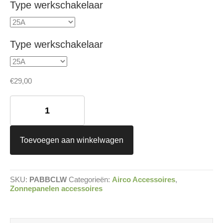
Type werkschakelaar
Type werkschakelaar
€
29,00
ABB
CEWE
Lastscheider
Werkschakelaar
aantal
Toevoegen aan winkelwagen
SKU:
PABBCLW
Categorieën:
Airco Accessoires
,
Zonnepanelen accessoires