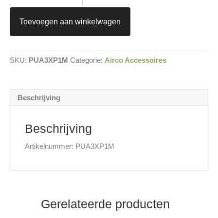
per
1
Toevoegen aan winkelwagen
m
aantal
SKU:
PUA3XP1M
Categorie:
Airco Accessoires
Beschrijving
Beschrijving
Artikelnummer: PUA3XP1M
Gerelateerde producten