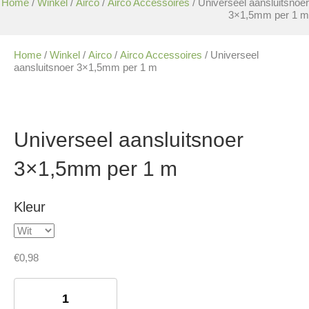
Home
/
Winkel
/
Airco
/
Airco Accessoires
/ Universeel aansluitsnoer
3×1,5mm per 1 m
Home
/
Winkel
/
Airco
/
Airco Accessoires
/ Universeel
aansluitsnoer 3×1,5mm per 1 m
Universeel aansluitsnoer
3×1,5mm per 1 m
Kleur
€
0,98
Universeel
aansluitsnoer
3×1,5mm