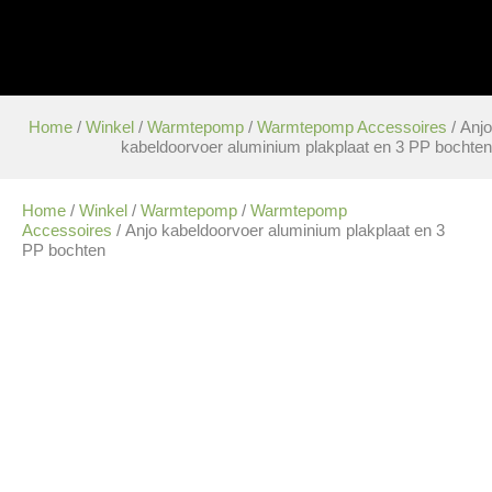
Home
/
Winkel
/
Warmtepomp
/
Warmtepomp Accessoires
/ Anjo
kabeldoorvoer aluminium plakplaat en 3 PP bochten
Home
/
Winkel
/
Warmtepomp
/
Warmtepomp
Accessoires
/ Anjo kabeldoorvoer aluminium plakplaat en 3
PP bochten