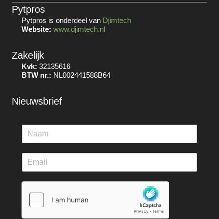
Pytpros
Pytpros is onderdeel van
Djimtech
Website:
www.djimtech.nl
Zakelijk
Kvk:
32135616
BTW nr.:
NL002441588B64
Nieuwsbrief