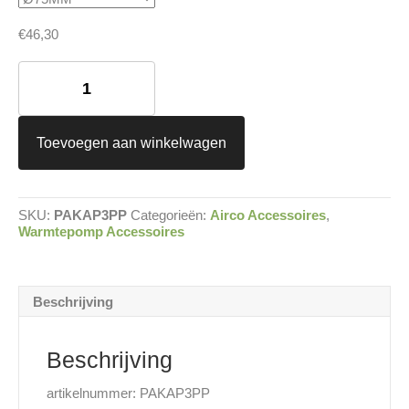
€
46,30
Anjo
kabeldoorvoer
aluminium
plakplaat
en
Toevoegen aan winkelwagen
3
PP
bochten
aantal
SKU:
PAKAP3PP
Categorieën:
Airco Accessoires
,
Warmtepomp Accessoires
Beschrijving
Beschrijving
artikelnummer: PAKAP3PP