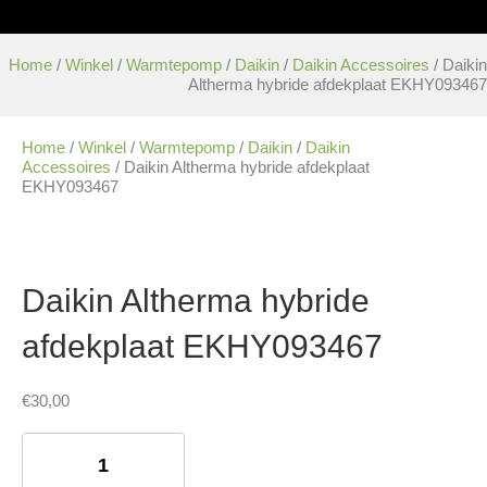
Home
/
Winkel
/
Warmtepomp
/
Daikin
/
Daikin Accessoires
/ Daikin
Altherma hybride afdekplaat EKHY093467
Home
/
Winkel
/
Warmtepomp
/
Daikin
/
Daikin
Accessoires
/ Daikin Altherma hybride afdekplaat
EKHY093467
Daikin Altherma hybride
afdekplaat EKHY093467
€
30,00
Daikin
Altherma
hybride