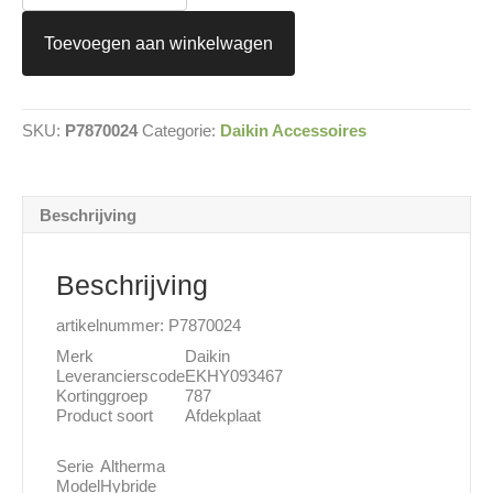
afdekplaat
EKHY093467
Toevoegen aan winkelwagen
aantal
SKU:
P7870024
Categorie:
Daikin Accessoires
Beschrijving
Beschrijving
artikelnummer: P7870024
Merk
Daikin
Leverancierscode
EKHY093467
Kortinggroep
787
Product soort
Afdekplaat
Serie
Altherma
Model
Hybride