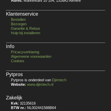
Adres:
Markerkant 10 104, 1316AJ Almere
Klantenservice
Bestellen
Bezorgen
Garantie & Retour
Hulp bij installeren
Info
Pricacyverklaring
Algemeene voorwaarden
Cookies
Pytpros
Pytpros is onderdeel van
Djimtech
Website:
www.djimtech.nl
Zakelijk
Kvk:
32135616
BTW nr.:
NL002441588B64