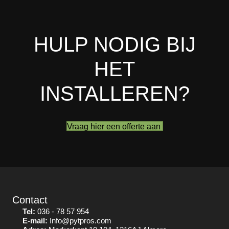
HULP NODIG BIJ
HET
INSTALLEREN?
Vraag hier een offerte aan
Contact
Tel:
036 - 78 57 954
E-mail:
Info@pytpros.com