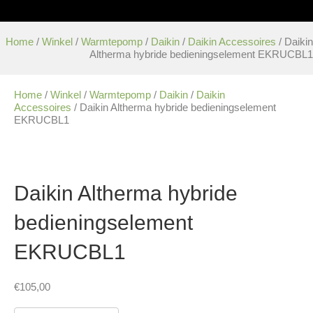
Home
/
Winkel
/
Warmtepomp
/
Daikin
/
Daikin Accessoires
/ Daikin
Altherma hybride bedieningselement EKRUCBL1
Home
/
Winkel
/
Warmtepomp
/
Daikin
/
Daikin
Accessoires
/ Daikin Altherma hybride bedieningselement
EKRUCBL1
Daikin Altherma hybride
bedieningselement
EKRUCBL1
€
105,00
Daikin