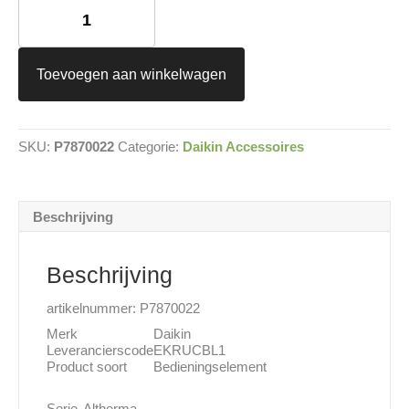
Altherma
hybride
bedieningselement
EKRUCBL1
Toevoegen aan winkelwagen
aantal
SKU:
P7870022
Categorie:
Daikin Accessoires
Beschrijving
Beschrijving
artikelnummer: P7870022
Merk
Daikin
Leverancierscode
EKRUCBL1
Product soort
Bedieningselement
Serie
Altherma