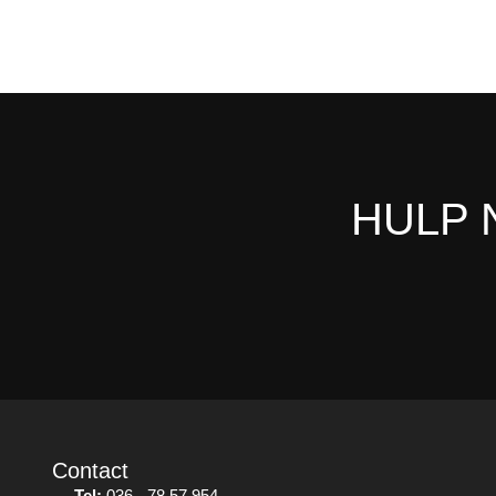
HULP 
Contact
Tel:
036 - 78 57 954