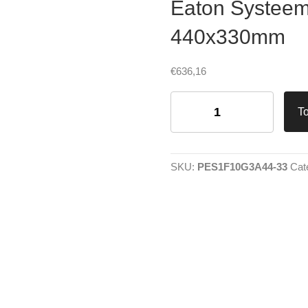
Eaton Systeem
440x330mm
€
636,16
Eaton
Systeem
T
55
1
Fase
10
SKU:
PES1F10G3A44-33
Cat
Groepen
440x330mm
aantal