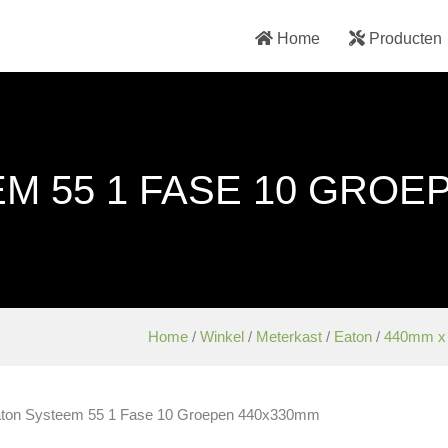
Home
Producten
M 55 1 FASE 10 GROE
Home
/
Winkel
/
Meterkast
/
Eaton
/
440mm x
aton Systeem 55 1 Fase 10 Groepen 440x330mm