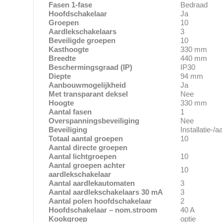
Fasen 1-fase
Bedraad
Hoofdschakelaar
Ja
Groepen
10
Aardlekschakelaars
3
Beveiligde groepen
10
Kasthoogte
330 mm
Breedte
440 mm
Beschermingsgraad (IP)
IP30
Diepte
94 mm
Aanbouwmogelijkheid
Ja
Met transparant deksel
Nee
Hoogte
330 mm
Aantal fasen
1
Overspanningsbeveiliging
Nee
Beveiliging
Installatie-/
Totaal aantal groepen
10
Aantal directe groepen
Aantal lichtgroepen
10
Aantal groepen achter
10
aardlekschakelaar
Aantal aardlekautomaten
3
Aantal aardlekschakelaars 30 mA
3
Aantal polen hoofdschakelaar
2
Hoofdschakelaar – nom.stroom
40 A
Kookgroep
optie