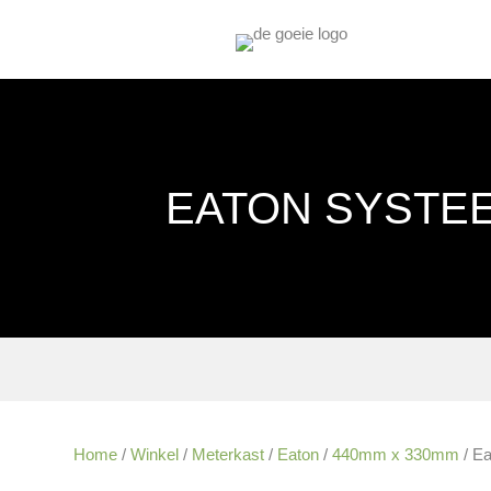
EATON SYSTEE
Home
/
Winkel
/
Meterkast
/
Eaton
/
440mm x 330mm
/ E