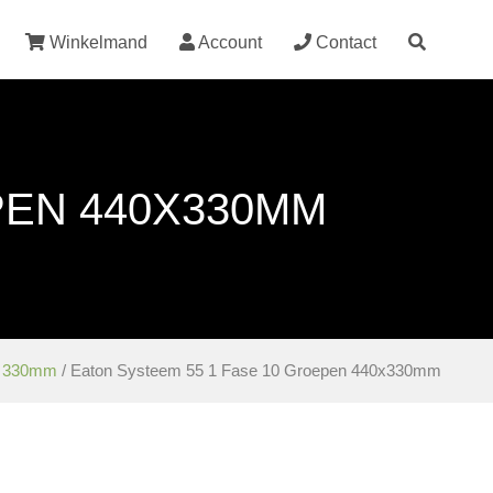
Winkelmand
Account
Contact
PEN 440X330MM
 330mm
/ Eaton Systeem 55 1 Fase 10 Groepen 440x330mm