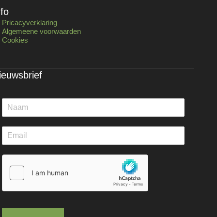
nfo
Pricacyverklaring
Algemeene voorwaarden
Cookies
ieuwsbrief