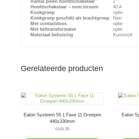
Aantal polen hoofdschakelaar
2
Hoofdschakelaar – nom.stroom
40 A
Kookgroep
optie
Kookgroep geschikt als krachtgroep
Nee
Met contactdoos
optie
Met beltransformator
optie
Materiaal behuizing
Kunststof
Gerelateerde producten
Eaton Systeem 55 1 Fase 11 Groepen
Eaton S
440x330mm
€
649,90