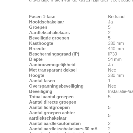
Fasen 1-fase
Bedraad
Hoofdschakelaar
Ja
Groepen
5
Aardlekschakelaars
2
Beveiligde groepen
5
Kasthoogte
330 mm
Breedte
440 mm
Beschermingsgraad (IP)
IP30
Diepte
94 mm
Aanbouwmogelijkheid
Ja
Met transparant deksel
Nee
Hoogte
330 mm
Aantal fasen
1
Overspanningsbeveiliging
Nee
Beveiliging
Installatie-/
Totaal aantal groepen
5
Aantal directe groepen
Aantal lichtgroepen
5
Aantal groepen achter
5
aardlekschakelaar
Aantal aardlekautomaten
2
Aantal aardlekschakelaars 30 mA
2