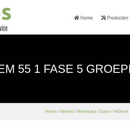
Home
Producten
M 55 1 FASE 5 GROE
Home
/
Winkel
/
Meterkast
/
Eaton
/
440mm 