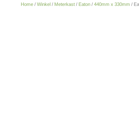
Home
/
Winkel
/
Meterkast
/
Eaton
/
440mm x 330mm
/ E