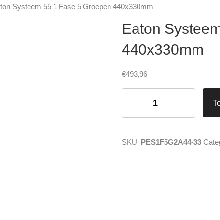
aton Systeem 55 1 Fase 5 Groepen 440x330mm
Eaton Systeem
440x330mm
€
493,96
Eaton
Systeem
T
55
1
Fase
5
SKU:
PES1F5G2A44-33
Cate
Groepen
440x330mm
aantal