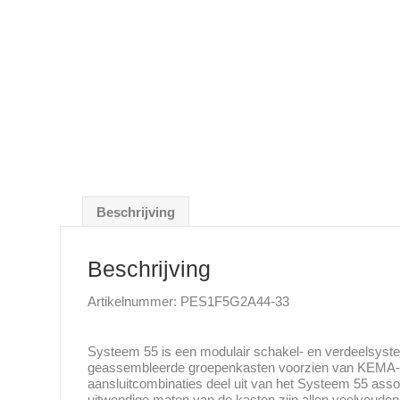
Beschrijving
Beschrijving
Artikelnummer: PES1F5G2A44-33
Systeem 55 is een modulair schakel- en verdeelsyste
geassembleerde groepenkasten voorzien van KEMA-ke
aansluitcombinaties deel uit van het Systeem 55 as
uitwendige maten van de kasten zijn allen veelvoude