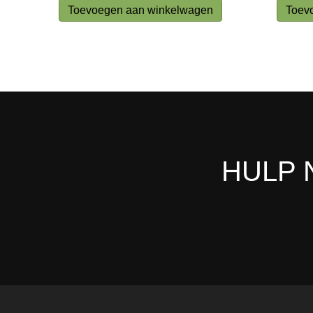
Toevoegen aan winkelwagen
Toev
HULP 