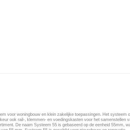
em voor woningbouw en klein zakelijke toepassingen. Het systeem o
ur ook rail-, klemmen- en voedingskasten voor het samenstellen 
sortiment. De naam Systeem 55 is gebaseerd op de eenheid 55mm, wa
n van 55 mm. Systeem 55 is geschikt voor nieuwbouw en renovatie.