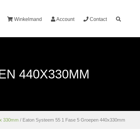
Winkelmand
Account
Contact
PEN 440X330MM
x 330mm
/ Eaton Systeem 55 1 Fase 5 Groepen 440x330mm