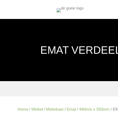
EMAT VERDEEL
Home
/
Winkel
/
Meterkast
/
Emat
/
440mm x 550mm
/ EM