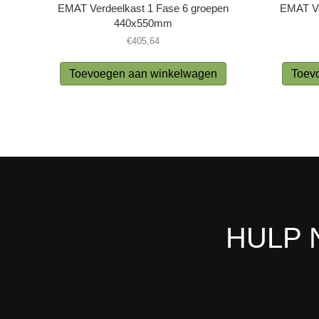
EMAT Verdeelkast 1 Fase 6 groepen
EMAT Ve
440x550mm
€
405,64
Toevoegen aan winkelwagen
Toev
HULP 