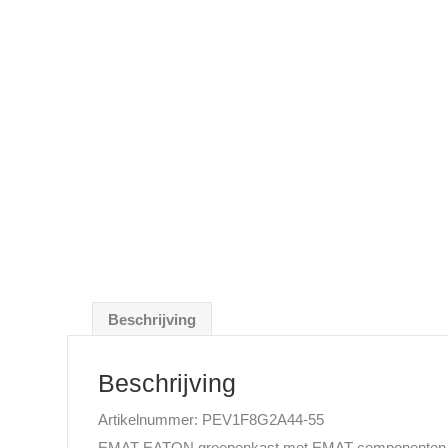
Beschrijving
Beschrijving
Artikelnummer: PEV1F8G2A44-55
EMAT-EATON groepenkast met EMAT componenten In d