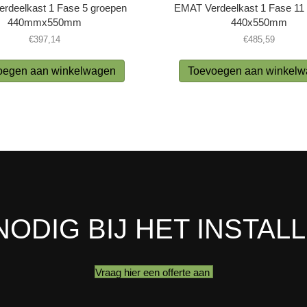
rdeelkast 1 Fase 5 groepen
EMAT Verdeelkast 1 Fase 11
440mmx550mm
440x550mm
€
397,14
€
485,59
oegen aan winkelwagen
Toevoegen aan winkel
NODIG BIJ HET INSTAL
Vraag hier een offerte aan