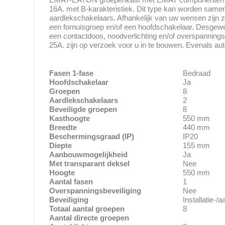
16A. met B-karakteristiek. Dit type kan worden samen
aardlekschakelaars. Afhankelijk van uw wensen zijn ze
een fornuisgroep en/of een hoofdschakelaar. Desgewen
een contactdoos, noodverlichting en/of overspanning
25A. zijn op verzoek voor u in te bouwen. Evenals au
Fasen 1-fase
Bedraad
Hoofdschakelaar
Ja
Groepen
8
Aardlekschakelaars
2
Beveiligde groepen
8
Kasthoogte
550 mm
Breedte
440 mm
Beschermingsgraad (IP)
IP20
Diepte
155 mm
Aanbouwmogelijkheid
Ja
Met transparant deksel
Nee
Hoogte
550 mm
Aantal fasen
1
Overspanningsbeveiliging
Nee
Beveiliging
Installatie-/
Totaal aantal groepen
8
Aantal directe groepen