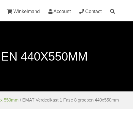
Winkelmand
Account
Contact
PEN 440X550MM
 x 550mm
/ EMAT Verdeelkast 1 Fase 8 groepen 440x550mm