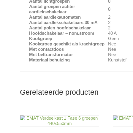
Aantal lichtgroepen
8
Aantal groepen achter
8
aardlekschakelaar
Aantal aardlekautomaten
2
Aantal aardlekschakelaars 30 mA
2
Aantal polen hoofdschakelaar
2
Hoofdschakelaar – nom.stroom
40 A
Kookgroep
Geen
Kookgroep geschikt als krachtgroep
Nee
Met contactdoos
Nee
Met beltransformator
Nee
Materiaal behuizing
Kunststof
Gerelateerde producten