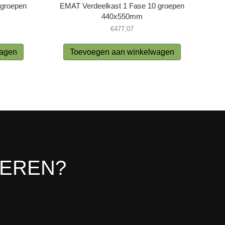
 groepen
EMAT Verdeelkast 1 Fase 10 groepen
440x550mm
€
477,07
wagen
Toevoegen aan winkelwagen
LEREN?