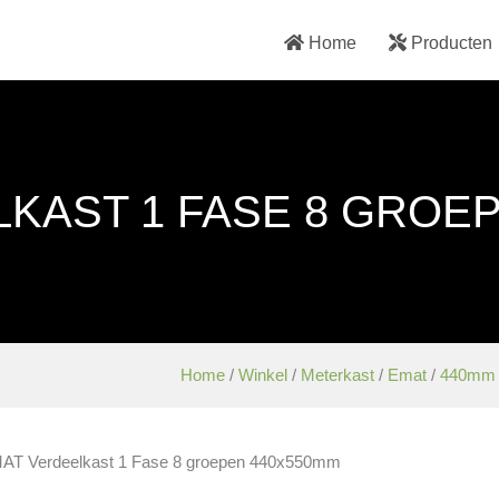
Home
Producten
KAST 1 FASE 8 GROE
Home
/
Winkel
/
Meterkast
/
Emat
/
440mm
AT Verdeelkast 1 Fase 8 groepen 440x550mm