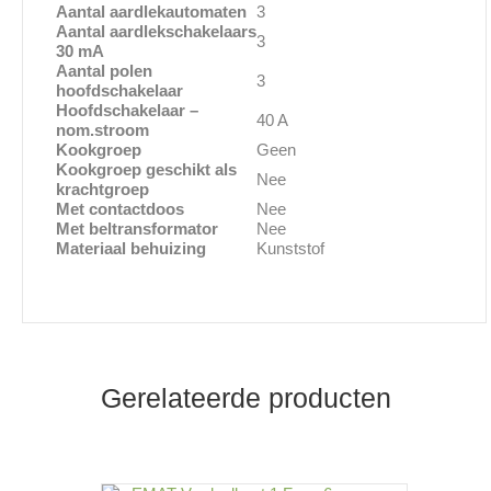
Aantal aardlekautomaten
3
Aantal aardlekschakelaars
3
30 mA
Aantal polen
3
hoofdschakelaar
Hoofdschakelaar –
40 A
nom.stroom
Kookgroep
Geen
Kookgroep geschikt als
Nee
krachtgroep
Met contactdoos
Nee
Met beltransformator
Nee
Materiaal behuizing
Kunststof
Gerelateerde producten