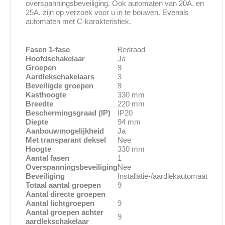
overspanningsbeveiliging. Ook automaten van 20A. en
25A. zijn op verzoek voor u in te bouwen. Evenals
automaten met C-karakteristiek.
Fasen 1-fase
Bedraad
Hoofdschakelaar
Ja
Groepen
9
Aardlekschakelaars
3
Beveiligde groepen
9
Kasthoogte
330 mm
Breedte
220 mm
Beschermingsgraad (IP)
IP20
Diepte
94 mm
Aanbouwmogelijkheid
Ja
Met transparant deksel
Nee
Hoogte
330 mm
Aantal fasen
1
Overspanningsbeveiliging
Nee
Beveiliging
Installatie-/aardlekautomaat
Totaal aantal groepen
9
Aantal directe groepen
Aantal lichtgroepen
9
Aantal groepen achter
9
aardlekschakelaar