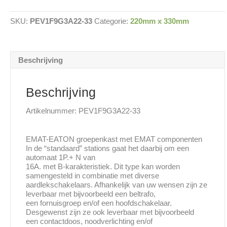
9
groepen
SKU:
PEV1F9G3A22-33
Categorie:
220mm x 330mm
220x330mm
aantal
Beschrijving
Beschrijving
Artikelnummer: PEV1F9G3A22-33
EMAT-EATON groepenkast met EMAT componenten
In de “standaard” stations gaat het daarbij om een
automaat 1P.+ N van
16A. met B-karakteristiek. Dit type kan worden
samengesteld in combinatie met diverse
aardlekschakelaars. Afhankelijk van uw wensen zijn ze
leverbaar met bijvoorbeeld een beltrafo,
een fornuisgroep en/of een hoofdschakelaar.
Desgewenst zijn ze ook leverbaar met bijvoorbeeld
een contactdoos, noodverlichting en/of