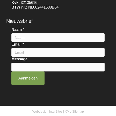
Kvk:
32135616
BTW nr.:
NL002441588B64
Nieuwsbrief
Naam
*
Email
*
Message
Aanmelden
Webdesign InterSites
|
XML-Sitemap