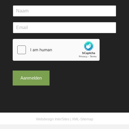
Aanmelden
Webdesign InterSites
|
XML-Sitemap