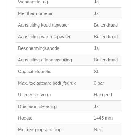
Wandopstelling
Ja
Met thermometer
Ja
Aansluiting koud tapwater
Buitendraad
Aansluiting warm tapwater
Buitendraad
Beschermingsanode
Ja
Aansluiting aftapaansluiting
Buitendraad
Capaciteitsprofiel
XL
Max. toelaatbare bedrijfsdruk
6 bar
Uitvoeringsvorm
Hangend
Drie fase uitvoering
Ja
Hoogte
1445 mm
Met reinigingsopening
Nee