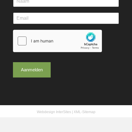
Aanmelden
Webdesign InterSites
|
XML-Sitemap