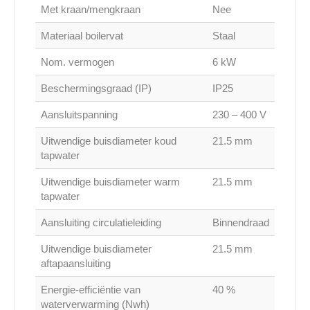
Met kraan/mengkraan
Nee
Materiaal boilervat
Staal
Nom. vermogen
6 kW
Beschermingsgraad (IP)
IP25
Aansluitspanning
230 – 400 V
Uitwendige buisdiameter koud
21.5 mm
tapwater
Uitwendige buisdiameter warm
21.5 mm
tapwater
Aansluiting circulatieleiding
Binnendraad
Uitwendige buisdiameter
21.5 mm
aftapaansluiting
Energie-efficiëntie van
40 %
waterverwarming (Nwh)