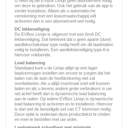
U heeft bij uw EVBox Liviqo geen abonnement nodig
om deze te gebruiken. Ook het gebruik van de app is
verder kosteloos. Alleen als u automatische
verrekening met een leasemaatschappij wilt
activeren dan is een abonnement wel nodig.
DC lekbeveiliging
De EVBox Liviqo is uitgerust met een 6mA DC
lekbeveiliging. Dat betekent dat u geen aparte (dure)
aardlekschakelaar type nodig heeft om dit laadstation
veilig te installeren. Een aardlekbeveiliging type A is
hiervoor voldoende.
Load balancing
Standaard kunt u de Liviqo altijd op een lager
laadvermogen instellen om ervoor te zorgen dat het
laden van de auto de hoofdzekering niet zal
overbelasten. Als u altijd maximaal snel wilt kunnen
laden en als u tevens andere grote verbruikers in uw
net actief heeft dan is dynamische load balancing
aan te raden. Op iedere EVBox Liviqo is dynamische
load balancing te activeren en te installeren. Hiervoor
is dan wel de benodigde set van CT klemmen nodig.
Deze optie is onderaan deze producttekst te vinden
en mee te bestellen met uw order.
Laadnetwerk schaalbaar met minimale