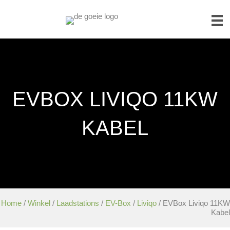
EVBOX LIVIQO 11KW
KABEL
Home
/
Winkel
/
Laadstations
/
EV-Box
/
Liviqo
/ EVBox Liviqo 11KW
Kabel