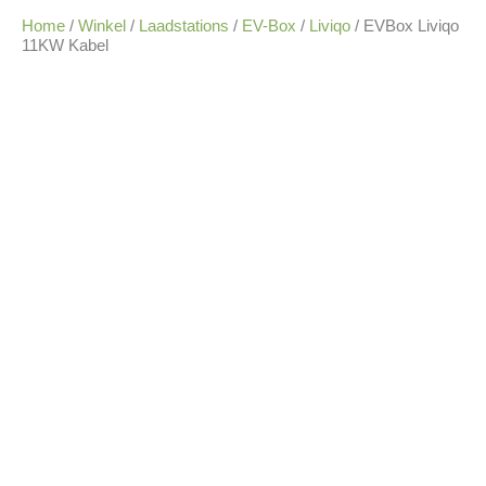
Home
/
Winkel
/
Laadstations
/
EV-Box
/
Liviqo
/ EVBox Liviqo
11KW Kabel