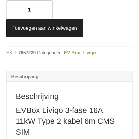
EVBox
Liviqo
11KW
Kabel
aantal
Toevoegen aan winkelwagen
SKU:
7657220
Categorieën:
EV-Box
,
Liviqo
Beschrijving
Beschrijving
EVBox Liviqo 3-fase 16A
11kW Type 2 kabel 6m CMS
SIM