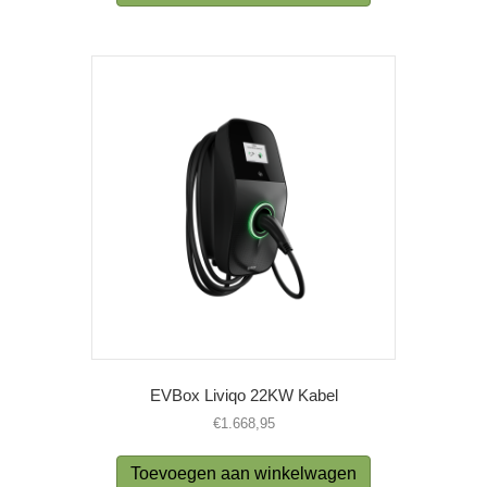
EVBox Liviqo 22KW Kabel
€
1.668,95
Toevoegen aan winkelwagen