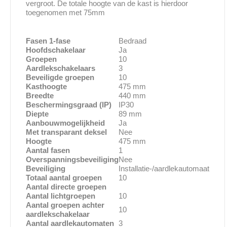
vergroot. De totale hoogte van de kast is hierdoor
toegenomen met 75mm
Fasen 1-fase
Bedraad
Hoofdschakelaar
Ja
Groepen
10
Aardlekschakelaars
3
Beveiligde groepen
10
Kasthoogte
475 mm
Breedte
440 mm
Beschermingsgraad (IP)
IP30
Diepte
89 mm
Aanbouwmogelijkheid
Ja
Met transparant deksel
Nee
Hoogte
475 mm
Aantal fasen
1
Overspanningsbeveiliging
Nee
Beveiliging
Installatie-/aardlekautomaat
Totaal aantal groepen
10
Aantal directe groepen
Aantal lichtgroepen
10
Aantal groepen achter
10
aardlekschakelaar
Aantal aardlekautomaten
3