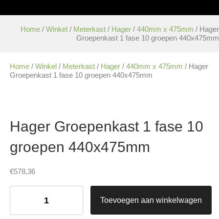
Home
/
Winkel
/
Meterkast
/
Hager
/
440mm x 475mm
/ Hager
Groepenkast 1 fase 10 groepen 440x475mm
Home
/
Winkel
/
Meterkast
/
Hager
/
440mm x 475mm
/ Hager
Groepenkast 1 fase 10 groepen 440x475mm
Hager Groepenkast 1 fase 10
groepen 440x475mm
€
578,36
Hager
Groepenkast
Toevoegen aan winkelwagen
1
fase