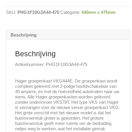
10
groepen
SKU:
PHG1F10G3A44-475
Categorie:
440mm x 475mm
440x475mm
aantal
Beschrijving
Beschrijving
Artikelnummer: PHG1F10G3A44-475
Hager groepenkast VKG444E. De groepenkast wordt
compleet geleverd met 2-polige hoofdschakelaar van
40 ampere, en met de hoeveelheid automaten naar uw
wens, Alle Hager groepenkasten worden geleverd
zonder onderinvoer VKS78T. Het type VKS van Hager
is vervangen voor de nieuwe versie groepenkast VKG.
Het grote verschil met het nieuwe model is dat het
buisinvoerstuk groter is geworden. Het grotere
buisinvoerstuk geeft meer ruimte om de bedrading
netjes weg te werken, wat het installatie gemak