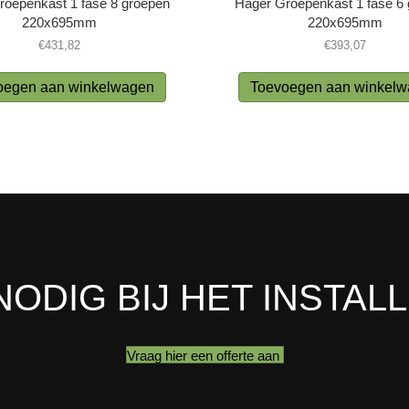
roepenkast 1 fase 8 groepen
Hager Groepenkast 1 fase 6
220x695mm
220x695mm
€
431,82
€
393,07
oegen aan winkelwagen
Toevoegen aan winkel
NODIG BIJ HET INSTAL
Vraag hier een offerte aan