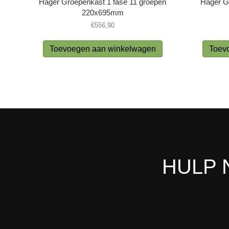
Hager Groepenkast 1 fase 11 groepen
Hager G
220x695mm
€
556,90
Toevoegen aan winkelwagen
Toev
HULP 