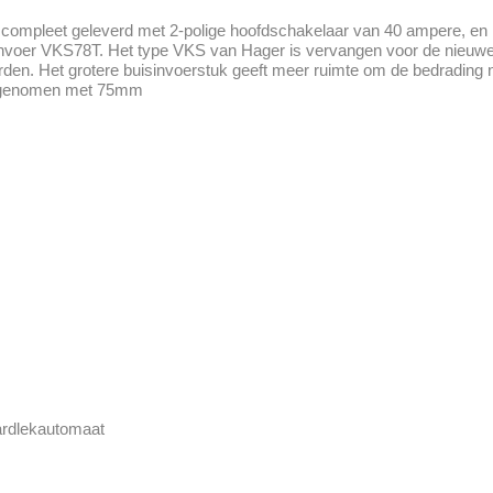
ompleet geleverd met 2-polige hoofdschakelaar van 40 ampere, en 
voer VKS78T. Het type VKS van Hager is vervangen voor de nieuwe 
rden. Het grotere buisinvoerstuk geeft meer ruimte om de bedrading n
toegenomen met 75mm
aardlekautomaat