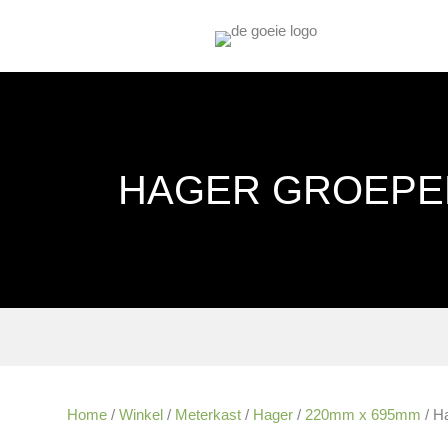
HAGER GROEPEN
Home
/
Winkel
/
Meterkast
/
Hager
/
220mm x 695mm
/ H