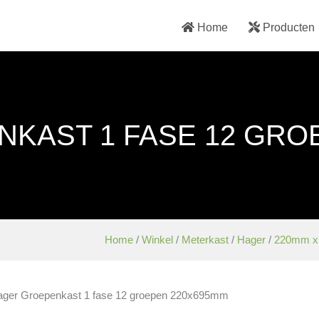
Home
Producten
KAST 1 FASE 12 GRO
Home
/
Winkel
/
Meterkast
/
Hager
/
220mm x
ager Groepenkast 1 fase 12 groepen 220x695mm