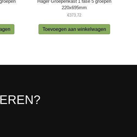
 groepen
Hager Groepenkast 1 fase 5 groepen
220x695mm
€
373,72
wagen
Toevoegen aan winkelwagen
LEREN?