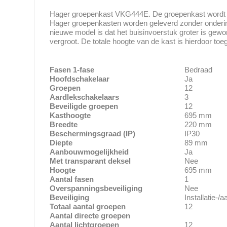
Hager groepenkast VKG444E. De groepenkast wordt c
Hager groepenkasten worden geleverd zonder onderin
nieuwe model is dat het buisinvoerstuk groter is gewo
vergroot. De totale hoogte van de kast is hierdoor 
Fasen 1-fase
Bedraad
Hoofdschakelaar
Ja
Groepen
12
Aardlekschakelaars
3
Beveiligde groepen
12
Kasthoogte
695 mm
Breedte
220 mm
Beschermingsgraad (IP)
IP30
Diepte
89 mm
Aanbouwmogelijkheid
Ja
Met transparant deksel
Nee
Hoogte
695 mm
Aantal fasen
1
Overspanningsbeveiliging
Nee
Beveiliging
Installatie-/
Totaal aantal groepen
12
Aantal directe groepen
Aantal lichtgroepen
12