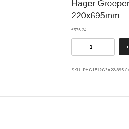
Hager Groepen
220x695mm
€
576,24
Hager
Groepenkast
T
1
fase
12
groepen
SKU:
PHG1F12G3A22-695
Ca
220x695mm
aantal