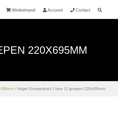
Winkelmand
Account
Contact
EPEN 220X695MM
 695mm
/ Hager Groepenkast 1 fase 12 groepen 220x695mm