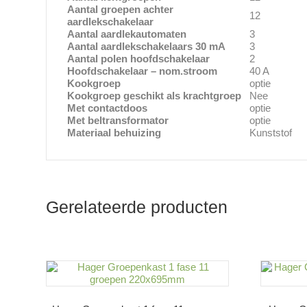
Aantal groepen achter
12
aardlekschakelaar
Aantal aardlekautomaten
3
Aantal aardlekschakelaars 30 mA
3
Aantal polen hoofdschakelaar
2
Hoofdschakelaar – nom.stroom
40 A
Kookgroep
optie
Kookgroep geschikt als krachtgroep
Nee
Met contactdoos
optie
Met beltransformator
optie
Materiaal behuizing
Kunststof
Gerelateerde producten