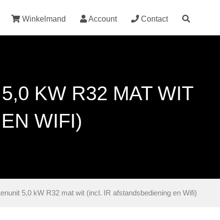
Winkelmand
Account
Contact
5,0 KW R32 MAT WIT
EN WIFI)
tenunit 5,0 kW R32 mat wit (incl. IR afstandsbediening en Wifi)