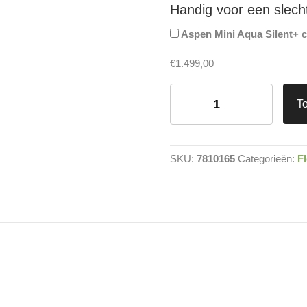
Handig voor een slech
Aspen Mini Aqua Silent+
€
1.499,00
Haier
Flexis
T
Plus
binnen
+
buitenunit
SKU:
7810165
Categorieën:
Fl
5,0
kW
R32
mat
wit
(incl.
IR
afstandsbediening
en
Wifi)
aantal