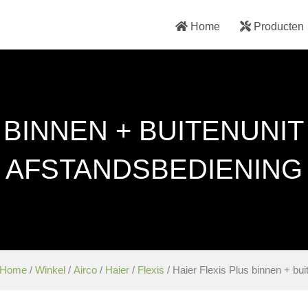
Home
Producten
 BINNEN + BUITENUNIT 
IR AFSTANDSBEDIENING 
Home
/
Winkel
/
Airco
/
Haier
/
Flexis
/ Haier Flexis Plus binnen + bui