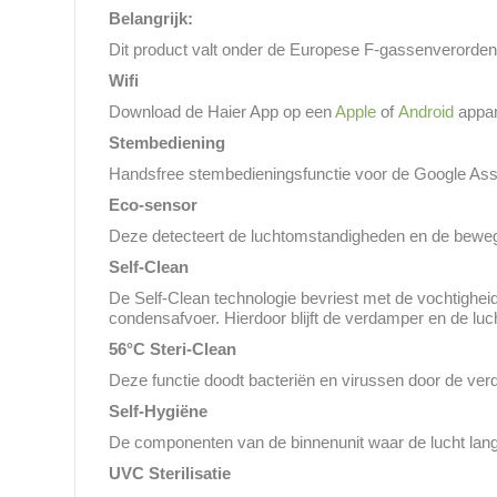
Belangrijk:
Dit product valt onder de Europese F-gassenverordenin
Wifi
Download de Haier App op een
Apple
of
Android
appar
Stembediening
Handsfree stembedieningsfunctie voor de Google Assi
Eco-sensor
Deze detecteert de luchtomstandigheden en de bewegi
Self-Clean
De Self-Clean technologie bevriest met de vochtigheid
condensafvoer. Hierdoor blijft de verdamper en de luc
56°C Steri-Clean
Deze functie doodt bacteriën en virussen door de ve
Self-Hygiëne
De componenten van de binnenunit waar de lucht lang
UVC Sterilisatie