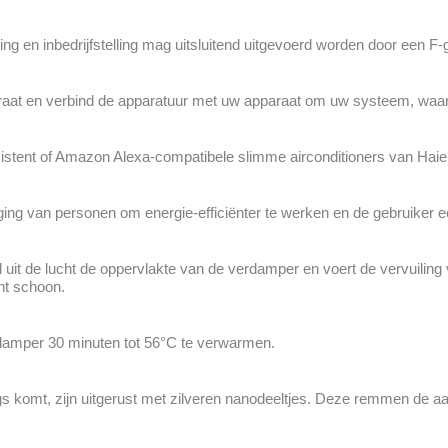
g en inbedrijfstelling mag uitsluitend uitgevoerd worden door een F-g
aat en verbind de apparatuur met uw apparaat om uw systeem, waar 
stent of Amazon Alexa-compatibele slimme airconditioners van Haie
ng van personen om energie-efficiënter te werken en de gebruiker ee
 uit de lucht de oppervlakte van de verdamper en voert de vervuiling 
ht schoon.
rdamper 30 minuten tot 56°C te verwarmen.
s komt, zijn uitgerust met zilveren nanodeeltjes. Deze remmen de a