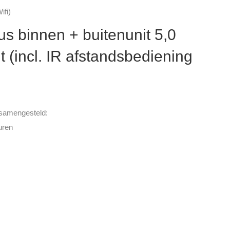
ifi)
us binnen + buitenunit 5,0
 (incl. IR afstandsbediening
 samengesteld:
uren