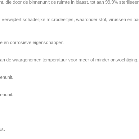
, die door de binnenunit de ruimte in blaast, tot aan 99,9% sterilise
lak verwijdert schadelijke microdeeltjes, waaronder stof, virussen en
le en corrosieve eigenschappen.
 van de waargenomen temperatuur voor meer of minder ontvochtiging.
enunit.
enunit.
.
us.