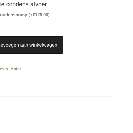
te condens afvoer
 condenspomp (+
€
129,00
)
oevoegen aan winkelwagen
exis
,
Haier