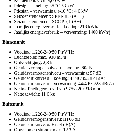
Rendement: COP 4,00 w/w
Pdesign – koeling: 35 °C 53 kW
Pdesign – verwarming: (-10 °C) 4,6 kW
Seizoensrendement: SEER 8,5 (A++)
Seizoensrendement: SCOP 5,1 (A+)
Jaarlijks energieverbruik – koeling: 218 kWh/j
Jaarlijks energieverbruik – verwarming: 1400 kWh/j
Binnenunit
Voeding: 1/220-240/50 Ph/V/Hz
Luchtdebiet: max. 930 m3/u
Ontvochtiging: 2,3 l/u
Geluidsvermogensniveau – koeling: 60dB
Geluidsvermogensniveau – verwarming: 57 dB
Geluidsdrukniveau – koeling: 44/40/35/28 dB(A)
Geluidsdrukniveau – verwarming: 44/40/35/28 dB(A)
Netto-afmetingen: b x d x h 975x220x318 mm
Nettogewicht: 11,6 kg
Buitenunit
Voeding: 1/220-240/50 Ph/V/Hz
Geluidsvermogensniveau: Hi 66 dB
Geluidsdrukniveau: Hi 54 dB(A)
Opgenomen stroom: max. 12,3 A