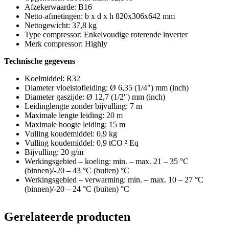
Afzekerwaarde: B16
Netto-afmetingen: b x d x h 820x306x642 mm
Nettogewicht: 37,8 kg
Type compressor: Enkelvoudige roterende inverter
Merk compressor: Highly
Technische gegevens
Koelmiddel: R32
Diameter vloeistofleiding: Ø 6,35 (1/4″) mm (inch)
Diameter gaszijde: Ø 12,7 (1/2″) mm (inch)
Leidinglengte zonder bijvulling: 7 m
Maximale lengte leiding: 20 m
Maximale hoogte leiding: 15 m
Vulling koudemiddel: 0,9 kg
Vulling koudemiddel: 0,9 tCO ² Eq
Bijvulling: 20 g/m
Werkingsgebied – koeling: min. – max. 21 – 35 °C
(binnen)/-20 – 43 °C (buiten) °C
Werkingsgebied – verwarming: min. – max. 10 – 27 °C
(binnen)/-20 – 24 °C (buiten) °C
Gerelateerde producten