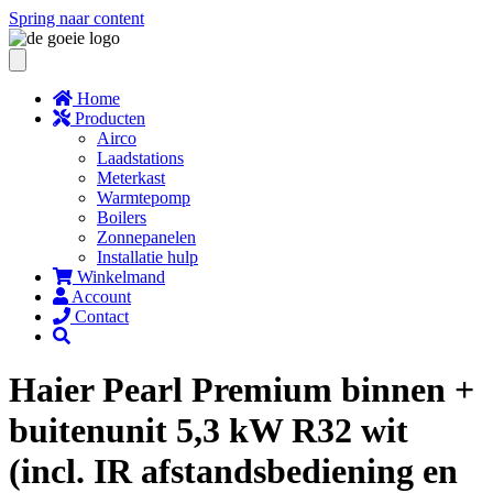
Spring naar content
Home
Producten
Airco
Laadstations
Meterkast
Warmtepomp
Boilers
Zonnepanelen
Installatie hulp
Winkelmand
Account
Contact
Haier Pearl Premium binnen +
buitenunit 5,3 kW R32 wit
(incl. IR afstandsbediening en