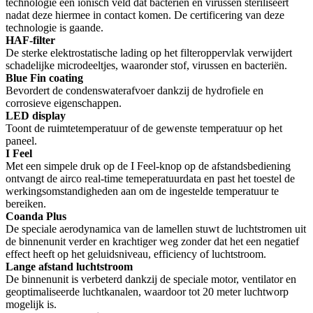
technologie een ionisch veld dat bacteriën en virussen steriliseert
nadat deze hiermee in contact komen. De certificering van deze
technologie is gaande.
HAF-filter
De sterke elektrostatische lading op het filteroppervlak verwijdert
schadelijke microdeeltjes, waaronder stof, virussen en bacteriën.
Blue Fin coating
Bevordert de condenswaterafvoer dankzij de hydrofiele en
corrosieve eigenschappen.
LED display
Toont de ruimtetemperatuur of de gewenste temperatuur op het
paneel.
I Feel
Met een simpele druk op de I Feel-knop op de afstandsbediening
ontvangt de airco real-time temeperatuurdata en past het toestel de
werkingsomstandigheden aan om de ingestelde temperatuur te
bereiken.
Coanda Plus
De speciale aerodynamica van de lamellen stuwt de luchtstromen uit
de binnenunit verder en krachtiger weg zonder dat het een negatief
effect heeft op het geluidsniveau, efficiency of luchtstroom.
Lange afstand luchtstroom
De binnenunit is verbeterd dankzij de speciale motor, ventilator en
geoptimaliseerde luchtkanalen, waardoor tot 20 meter luchtworp
mogelijk is.