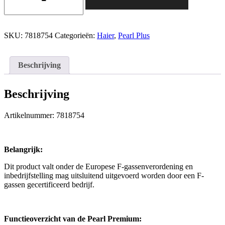
Premium
binnen
+
buitenunit
SKU:
7818754
Categorieën:
Haier
,
Pearl Plus
5,3
kW
R32
Beschrijving
wit
(incl.
IR
Beschrijving
afstandsbediening
en
Wifi)
Artikelnummer: 7818754
aantal
Belangrijk:
Dit product valt onder de Europese F-gassenverordening en
inbedrijfstelling mag uitsluitend uitgevoerd worden door een F-
gassen gecertificeerd bedrijf.
Functieoverzicht van de Pearl Premium: