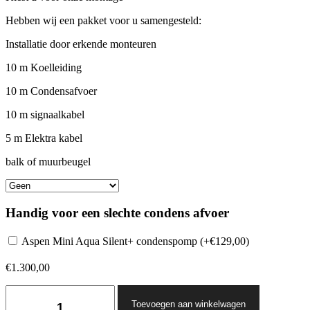
Hebben wij een pakket voor u samengesteld:
Installatie door erkende monteuren
10 m Koelleiding
10 m Condensafvoer
10 m signaalkabel
5 m Elektra kabel
balk of muurbeugel
Handig voor een slechte condens afvoer
Aspen Mini Aqua Silent+ condenspomp (+
€
129,00
)
€
1.300,00
Haier
Pearl
Toevoegen aan winkelwagen