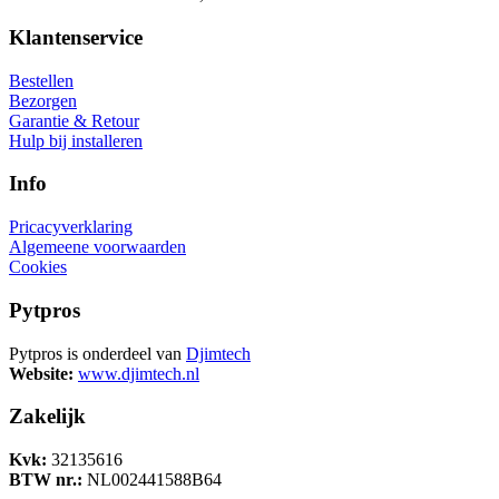
Klantenservice
Bestellen
Bezorgen
Garantie & Retour
Hulp bij installeren
Info
Pricacyverklaring
Algemeene voorwaarden
Cookies
Pytpros
Pytpros is onderdeel van
Djimtech
Website:
www.djimtech.nl
Zakelijk
Kvk:
32135616
BTW nr.:
NL002441588B64