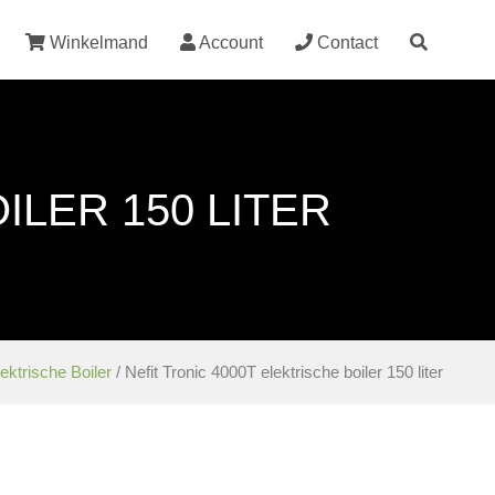
Winkelmand
Account
Contact
ILER 150 LITER
ektrische Boiler
/ Nefit Tronic 4000T elektrische boiler 150 liter