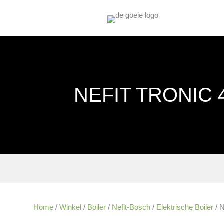
NEFIT TRONIC 
Home
/
Winkel
/
Boiler
/
Nefit-Bosch
/
Elektrische Boiler
/ N