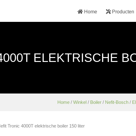
Home
Producten
4000T ELEKTRISCHE BO
Home
/
Winkel
/
Boiler
/
Nefit-Bosch
/
El
efit Tronic 4000T elektrische boiler 150 liter