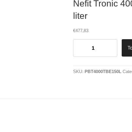
Nefit Tronic 40
liter
€
477,83
Nefit
Tronic
T
4000T
elektrische
boiler
150
SKU:
PBT4000TBE150L
Cate
liter
aantal