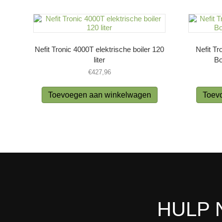
Nefit Tronic 4000T elektrische boiler 120
Nefit Tr
liter
Bo
€
427,96
Toevoegen aan winkelwagen
Toev
HULP 