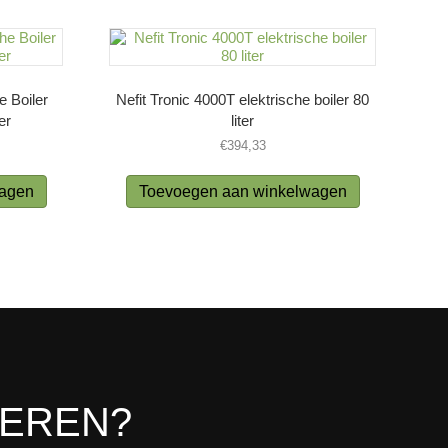
e Boiler
Nefit Tronic 4000T elektrische boiler 80
er
liter
€
394,33
wagen
Toevoegen aan winkelwagen
LEREN?