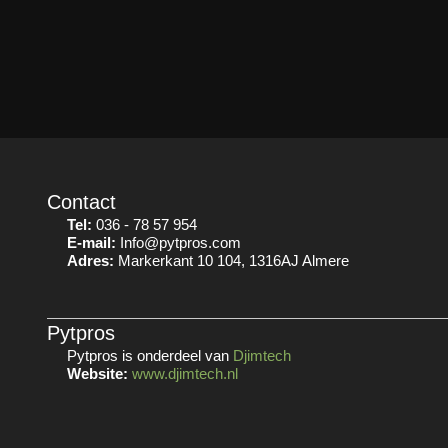
Contact
Tel:
036 - 78 57 954
E-mail:
Info@pytpros.com
Adres:
Markerkant 10 104, 1316AJ Almere
Pytpros
Pytpros is onderdeel van
Djimtech
Website:
www.djimtech.nl