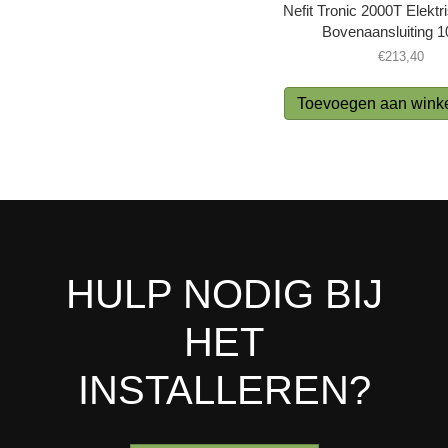
Nefit Tronic 2000T Elektr
Bovenaansluiting 10
€
213,40
Toevoegen aan wink
HULP NODIG BIJ
HET
INSTALLEREN?