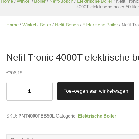
Home
/
Winkel
/
Boiler
/
Nefit-Bosch
/
Elektrische Boiler
/ Nefit Tronic
4000T elektrische boiler 50 liter
Home
/
Winkel
/
Boiler
/
Nefit-Bosch
/
Elektrische Boiler
/ Nefit Tro
Nefit Tronic 4000T elektrische bo
€
306,18
Nefit
Tronic
Toevoegen aan winkelwagen
4000T
elektrische
boiler
50
SKU:
PNT4000TEB50L
Categorie:
Elektrische Boiler
liter
aantal