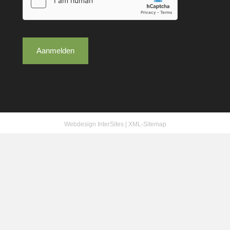
Aanmelden
Webdesign InterSites
|
XML-Sitemap