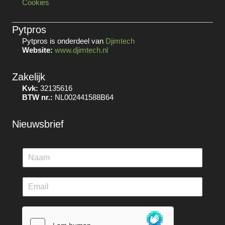
Cookies
Pytpros
Pytpros is onderdeel van
Djimtech
Website:
www.djimtech.nl
Zakelijk
Kvk:
32135616
BTW nr.:
NL002441588B64
Nieuwsbrief