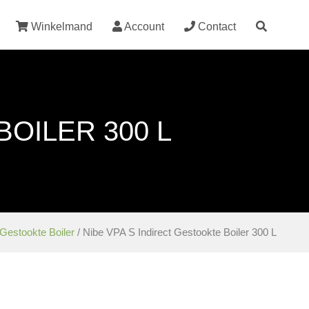
Winkelmand
Account
Contact
BOILER 300 L
 Gestookte Boiler
/ Nibe VPA S Indirect Gestookte Boiler 300 L