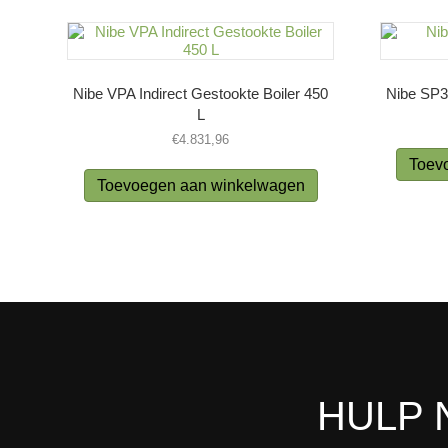
Nibe VPA Indirect Gestookte Boiler 450
Nibe SP30
L
€
4.831,96
Toev
Toevoegen aan winkelwagen
HULP 