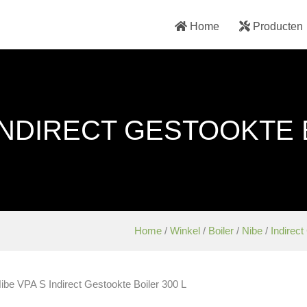
Home
Producten
INDIRECT GESTOOKTE 
Home
/
Winkel
/
Boiler
/
Nibe
/
Indirect
ibe VPA S Indirect Gestookte Boiler 300 L