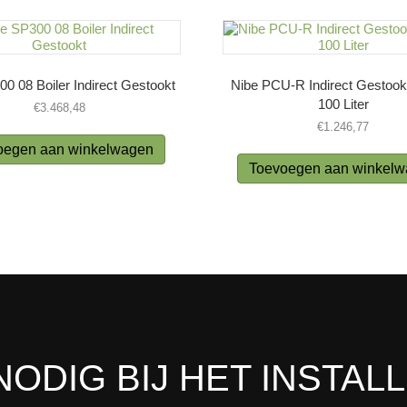
0 08 Boiler Indirect Gestookt
Nibe PCU-R Indirect Gestookt
100 Liter
€
3.468,48
€
1.246,77
oegen aan winkelwagen
Toevoegen aan winkel
NODIG BIJ HET INSTAL