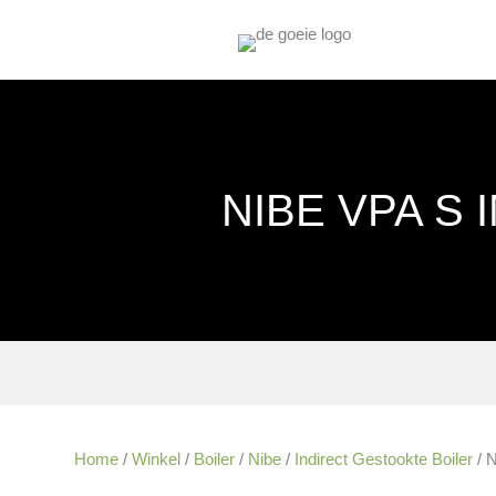
NIBE VPA S 
Home
/
Winkel
/
Boiler
/
Nibe
/
Indirect Gestookte Boiler
/ N