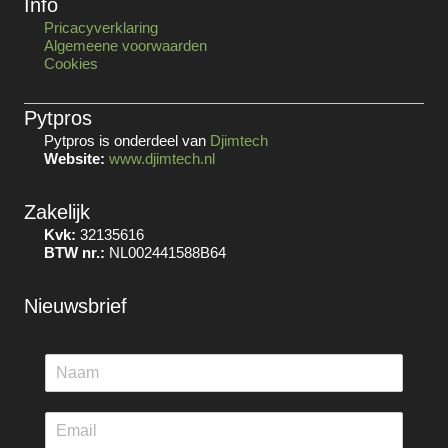
Info
Pricacyverklaring
Algemeene voorwaarden
Cookies
Pytpros
Pytpros is onderdeel van
Djimtech
Website:
www.djimtech.nl
Zakelijk
Kvk:
32135616
BTW nr.:
NL002441588B64
Nieuwsbrief