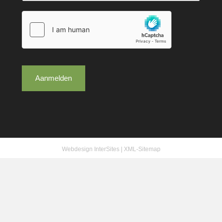
Aanmelden
Webdesign InterSites
|
XML-Sitemap