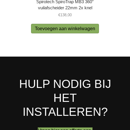
Spirotech SpiroTrap MB3 360°
vuilafscheider 22mm 2x knel
€
138,00
Toevoegen aan winkelwagen
HULP NODIG BIJ
HET
INSTALLEREN?