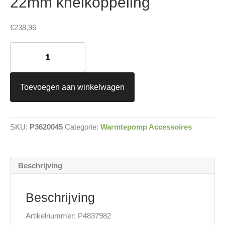
22mm knelkoppeling
€
238,96
Spirotech
SpiroTrap
MBC
vuilafscheider
universeel
Toevoegen aan winkelwagen
22mm
knelkoppeling
aantal
SKU:
P3620045
Categorie:
Warmtepomp Accessoires
Beschrijving
Beschrijving
Artikelnummer: P4837982