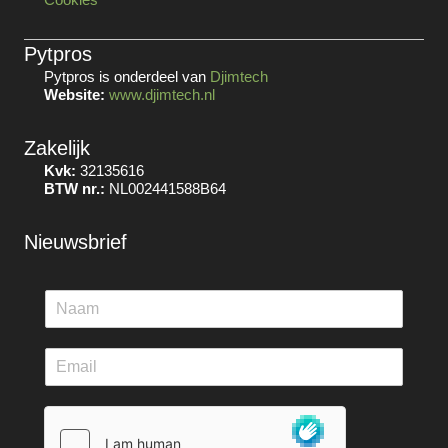
Pytpros
Pytpros is onderdeel van
Djimtech
Website:
www.djimtech.nl
Zakelijk
Kvk:
32135616
BTW nr.:
NL002441588B64
Nieuwsbrief