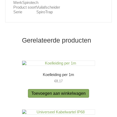
Merk
Spirotech
Product soort
Vuilafscheider
Serie
SpiroTrap
Gerelateerde producten
Koelleiding per 1m
€
8,17
Toevoegen aan winkelwagen