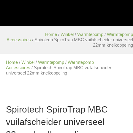
Home
/
Winkel
/
Warmtepomp
/
Warmtepomp
Accessoires
/ Spirotech SpiroTrap MBC vuilafscheider universeel
22mm knelkoppeling
Home
/
Winkel
/
Warmtepomp
/
Warmtepomp
Accessoires
/ Spirotech SpiroTrap MBC vuilafscheider
universeel 22mm knelkoppeling
Spirotech SpiroTrap MBC
vuilafscheider universeel