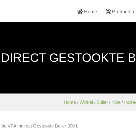
Home
Producten
NDIRECT GESTOOKTE B
Home
/
Winkel
/
Boiler
/
Nibe
/
Indire
ibe VPA Indirect Gestookte Boiler 300 L