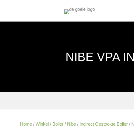
NIBE VPA I
Home
/
Winkel
/
Boiler
/
Nibe
/
Indirect Gestookte Boiler
/ N