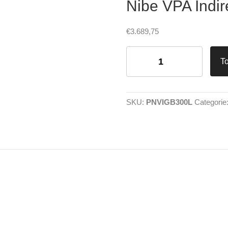
Nibe VPA Indir
€
3.689,75
Nibe
VPA
T
Indirect
Gestookte
Boiler
300
SKU:
PNVIGB300L
Categorie
L
aantal