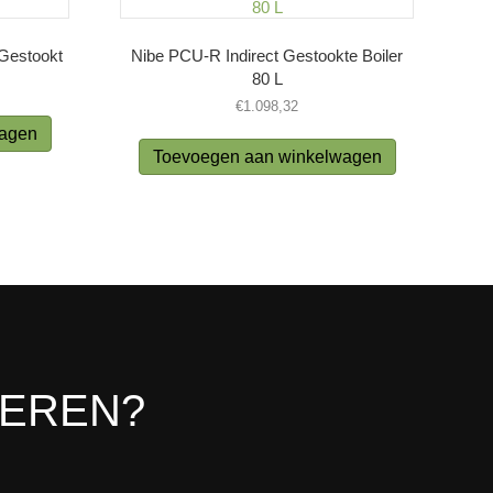
 Gestookt
Nibe PCU-R Indirect Gestookte Boiler
80 L
€
1.098,32
wagen
Toevoegen aan winkelwagen
LEREN?