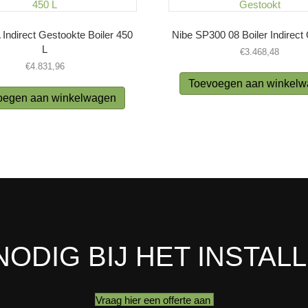
Indirect Gestookte Boiler 450
Nibe SP300 08 Boiler Indirect
L
€
3.468,48
€
4.831,96
Toevoegen aan winkel
oegen aan winkelwagen
NODIG BIJ HET INSTAL
Vraag hier een offerte aan