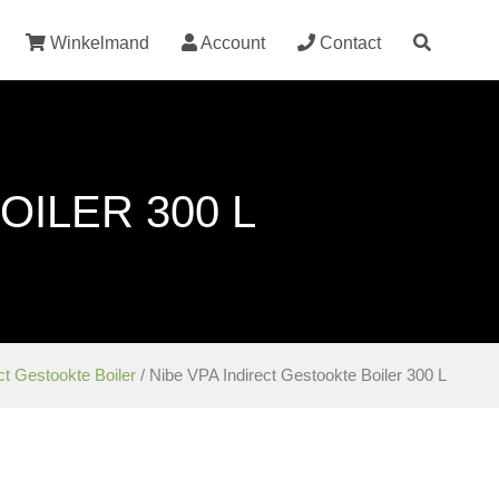
Winkelmand
Account
Contact
OILER 300 L
ct Gestookte Boiler
/ Nibe VPA Indirect Gestookte Boiler 300 L