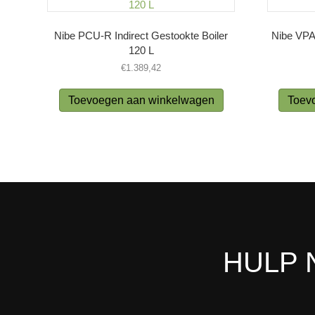
Nibe PCU-R Indirect Gestookte Boiler
Nibe VPA 
120 L
€
1.389,42
Toevoegen aan winkelwagen
Toev
HULP 